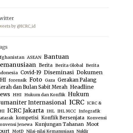
witter
weets by @ICRC_id
ags
Bantuan
fghanistan
ASEAN
emanusiaan
Berita
Berita Global
Berita
Diseminasi
Dokumen
Covid-19
ndonesia
Foto
HI
Gerakan Palang
forensik
Gaza
Headline
erah dan Bulan Sabit Merah
ews
Hukum
HHI
Hukum dan Konflik
ICRC
umaniter Internasional
ICRC &
ICRC Jakarta
IHL
HI
IHL MCC
Infografik
kompetisi
Konflik Bersenjata
atarak
Konvensi
Moot
Kunjungan Tahanan
onvensi Jenewa
ourt
MotD
Nilai-nilai Kemanusiaan
Nuklir