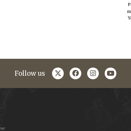
P
m
Y
twitter
facebook
instagram
youtub
Follow us
mer