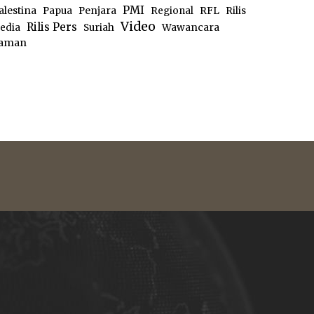
PMI
alestina
Papua
Penjara
Regional
RFL
Rilis
Video
Rilis Pers
edia
Suriah
Wawancara
aman
e