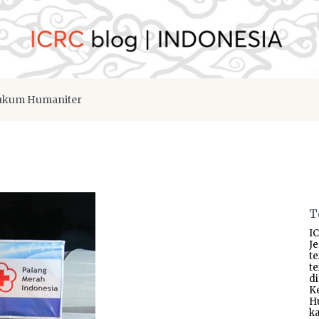
kum Humaniter
T
IC
J
t
t
d
K
H
ka