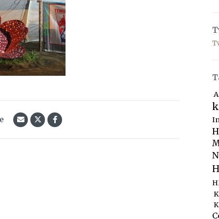
T
T
T
A
k
le
I
H
M
N
H
H
K
K
C