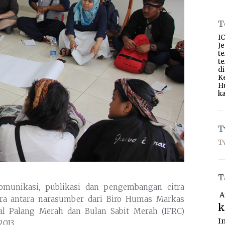
T
IC
J
t
t
d
K
H
ka
T
T
T
omunikasi, publikasi dan pengembangan citra
A
ara antara narasumber dari Biro Humas Markas
k
nal Palang Merah dan Bulan Sabit Merah (IFRC)
I
013.