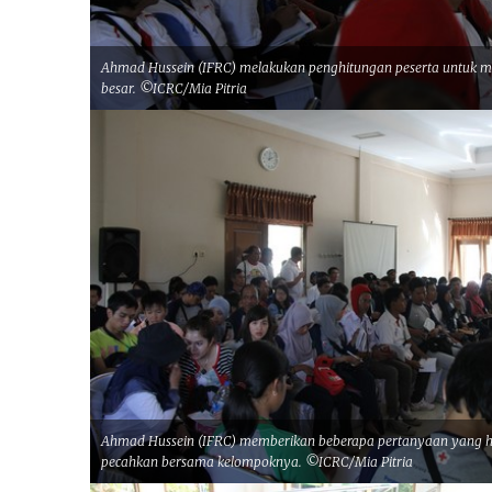
Ahmad Hussein (IFRC) melakukan penghitungan peserta untuk 
besar. ©ICRC/Mia Pitria
Ahmad Hussein (IFRC) memberikan beberapa pertanyaan yang ha
pecahkan bersama kelompoknya. ©ICRC/Mia Pitria