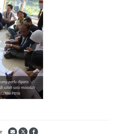
ang perlu digaris
adi salah satu masalah
C/Mia Pitria
le