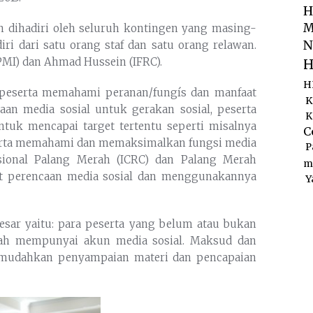
H
M
dan dihadiri oleh seluruh kontingen yang masing-
N
iri dari satu orang staf dan satu orang relawan.
PMI) dan Ahmad Hussein (IFRC).
H
H
r peserta memahami peranan/fungís dan manfaat
K
an media sosial untuk gerakan sosial, peserta
K
uk mencapai target tertentu seperti misalnya
C
serta memahami dan memaksimalkan fungsi media
P
sional Palang Merah (ICRC) dan Palang Merah
m
at perencaan media sosial dan menggunakannya
Y
besar yaitu: para peserta yang belum atau bukan
dah mempunyai akun media sosial. Maksud dan
memudahkan penyampaian materi dan pencapaian