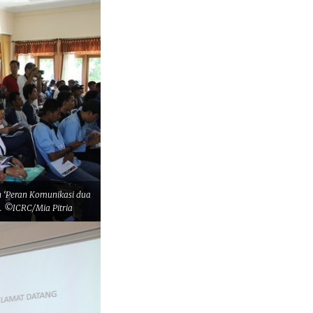
n ‘Peran Komunikasi dua
. ©ICRC/Mia Pitria