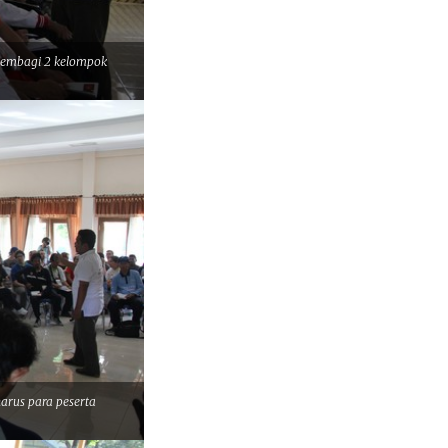
membagi 2 kelompok
rus para peserta