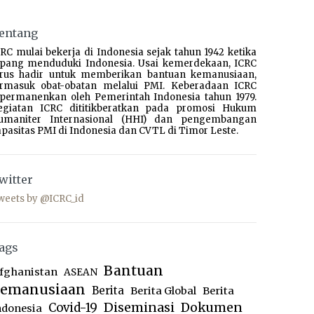
entang
RC mulai bekerja di Indonesia sejak tahun 1942 ketika
epang menduduki Indonesia. Usai kemerdekaan, ICRC
erus hadir untuk memberikan bantuan kemanusiaan,
ermasuk obat-obatan melalui PMI. Keberadaan ICRC
ipermanenkan oleh Pemerintah Indonesia tahun 1979.
egiatan ICRC dititikberatkan pada promosi Hukum
umaniter Internasional (HHI) dan pengembangan
pasitas PMI di Indonesia dan CVTL di Timor Leste.
witter
weets by @ICRC_id
ags
Bantuan
fghanistan
ASEAN
emanusiaan
Berita
Berita Global
Berita
Diseminasi
Dokumen
Covid-19
ndonesia