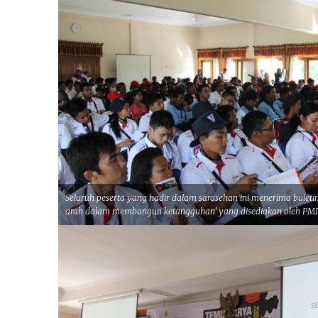
Seluruh peserta yang hadir dalam sarasehan ini menerima buleti
arah dalam membangun ketangguhan’ yang disediakan oleh PMI