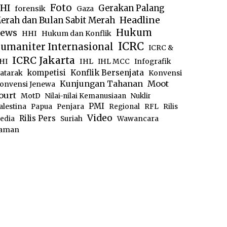
Foto
HI
Gerakan Palang
forensik
Gaza
Headline
erah dan Bulan Sabit Merah
ews
Hukum
HHI
Hukum dan Konflik
ICRC
umaniter Internasional
ICRC &
ICRC Jakarta
IHL
HI
IHL MCC
Infografik
kompetisi
Konflik Bersenjata
atarak
Konvensi
Moot
Kunjungan Tahanan
onvensi Jenewa
ourt
MotD
Nilai-nilai Kemanusiaan
Nuklir
PMI
alestina
Papua
Penjara
Regional
RFL
Rilis
Video
Rilis Pers
edia
Suriah
Wawancara
aman