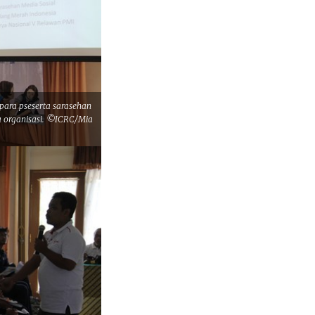
 para pseserta sarasehan
a organisasi. ©ICRC/Mia