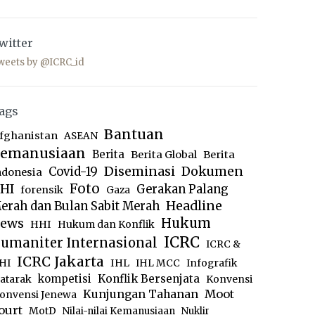
witter
weets by @ICRC_id
ags
Bantuan
fghanistan
ASEAN
emanusiaan
Berita
Berita Global
Berita
Diseminasi
Dokumen
Covid-19
ndonesia
Foto
HI
Gerakan Palang
forensik
Gaza
Headline
erah dan Bulan Sabit Merah
ews
Hukum
HHI
Hukum dan Konflik
ICRC
umaniter Internasional
ICRC &
ICRC Jakarta
IHL
HI
IHL MCC
Infografik
kompetisi
Konflik Bersenjata
atarak
Konvensi
Moot
Kunjungan Tahanan
onvensi Jenewa
ourt
MotD
Nilai-nilai Kemanusiaan
Nuklir