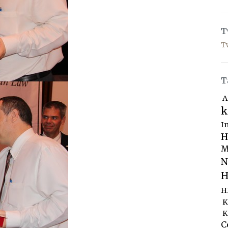
T
T
T
A
k
I
H
M
N
H
H
K
K
C