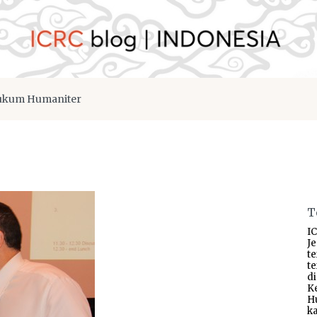
kum Humaniter
T
IC
J
t
t
d
K
H
ka