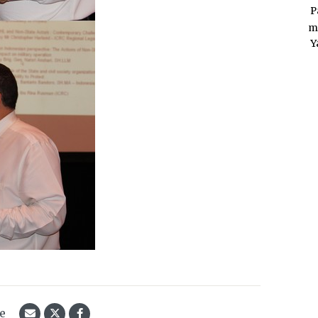
P
m
Y
le