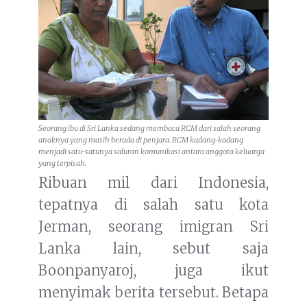
Seorang ibu di Sri Lanka sedang membaca RCM dari salah seorang
anaknya yang masih berada di penjara. RCM kadang-kadang
menjadi satu-satunya saluran komunikasi antara anggota keluarga
yang terpisah.
Ribuan mil dari Indonesia,
tepatnya di salah satu kota
Jerman, seorang imigran Sri
Lanka lain, sebut saja
Boonpanyaroj, juga ikut
menyimak berita tersebut. Betapa