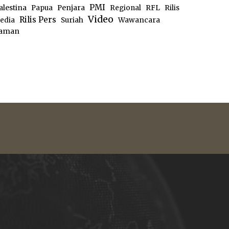
PMI
alestina
Papua
Penjara
Regional
RFL
Rilis
Video
Rilis Pers
edia
Suriah
Wawancara
aman
e