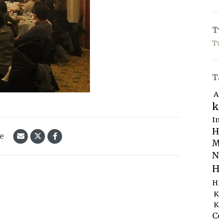
T
T
T
A
k
I
H
le
M
N
H
H
K
K
C