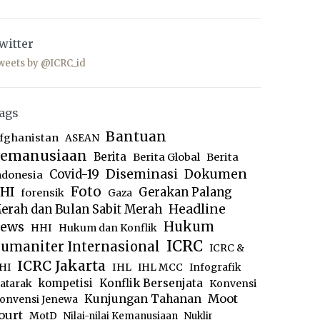
witter
weets by @ICRC_id
ags
Bantuan
fghanistan
ASEAN
emanusiaan
Berita
Berita Global
Berita
Diseminasi
Dokumen
Covid-19
ndonesia
Foto
HI
Gerakan Palang
forensik
Gaza
Headline
erah dan Bulan Sabit Merah
ews
Hukum
HHI
Hukum dan Konflik
ICRC
umaniter Internasional
ICRC &
ICRC Jakarta
IHL
HI
IHL MCC
Infografik
kompetisi
Konflik Bersenjata
atarak
Konvensi
Moot
Kunjungan Tahanan
onvensi Jenewa
ourt
MotD
Nilai-nilai Kemanusiaan
Nuklir