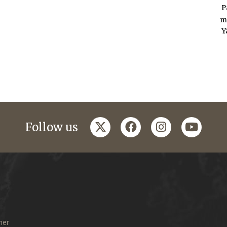
P
m
Y
twitter
facebook
instagram
youtub
Follow us
mer