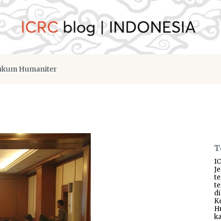
kum Humaniter
T
IC
J
t
t
d
K
H
ka