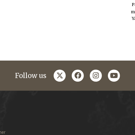
P
m
Y
twitter
facebook
instagram
youtub
Follow us
mer