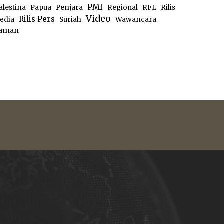
PMI
alestina
Papua
Penjara
Regional
RFL
Rilis
Video
Rilis Pers
edia
Suriah
Wawancara
aman
e