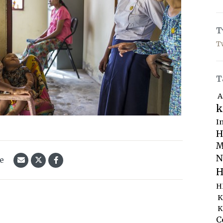
T
T
T
A
k
I
H
M
N
le
H
H
K
K
C