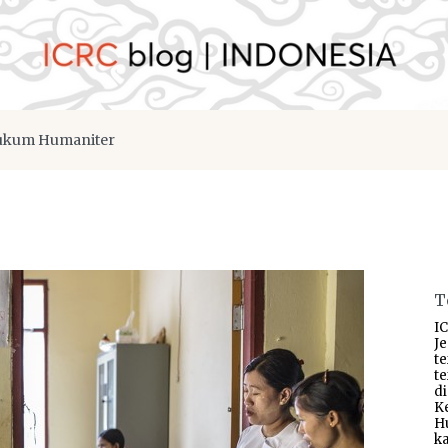
kum Humaniter
T
IC
J
t
t
d
K
H
ka