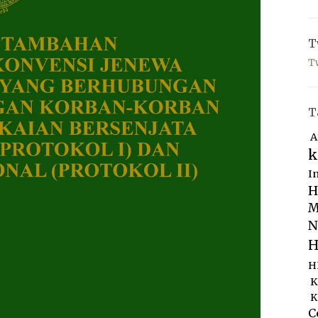
T
T
T
A
k
I
H
M
N
H
H
K
K
C