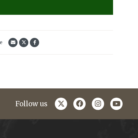
le
twitter
facebook
instagram
youtub
Follow us