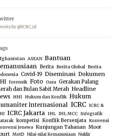
witter
weets by @ICRC_id
ags
Bantuan
fghanistan
ASEAN
emanusiaan
Berita
Berita Global
Berita
Diseminasi
Dokumen
Covid-19
ndonesia
Foto
HI
Gerakan Palang
forensik
Gaza
Headline
erah dan Bulan Sabit Merah
ews
Hukum
HHI
Hukum dan Konflik
ICRC
umaniter Internasional
ICRC &
ICRC Jakarta
IHL
HI
IHL MCC
Infografik
kompetisi
Konflik Bersenjata
atarak
Konvensi
Moot
Kunjungan Tahanan
onvensi Jenewa
ourt
MotD
Nilai-nilai Kemanusiaan
Nuklir