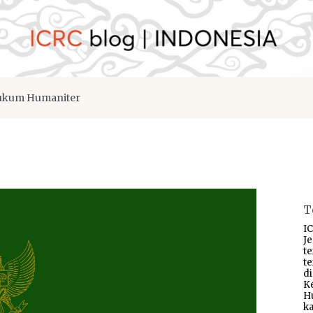
kum Humaniter
T
IC
J
t
t
d
K
H
ka