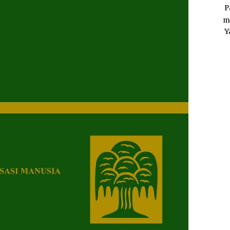
P
m
Y