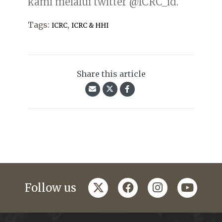
kami melalui twitter @ICRC_id.
Tags:
,
ICRC
ICRC & HHI
Share this article
twitter
facebook
instagram
youtub
Follow us