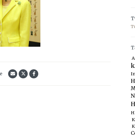
T
T
T
A
k
le
I
H
M
N
H
H
K
K
C