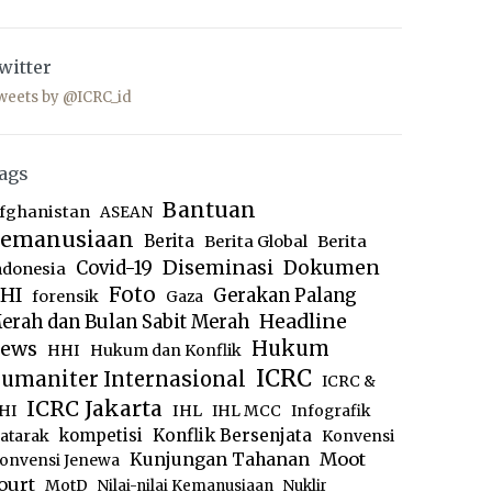
witter
weets by @ICRC_id
ags
Bantuan
fghanistan
ASEAN
emanusiaan
Berita
Berita Global
Berita
Diseminasi
Dokumen
Covid-19
ndonesia
Foto
HI
Gerakan Palang
forensik
Gaza
Headline
erah dan Bulan Sabit Merah
ews
Hukum
HHI
Hukum dan Konflik
ICRC
umaniter Internasional
ICRC &
ICRC Jakarta
IHL
HI
IHL MCC
Infografik
kompetisi
Konflik Bersenjata
atarak
Konvensi
Moot
Kunjungan Tahanan
onvensi Jenewa
ourt
MotD
Nilai-nilai Kemanusiaan
Nuklir