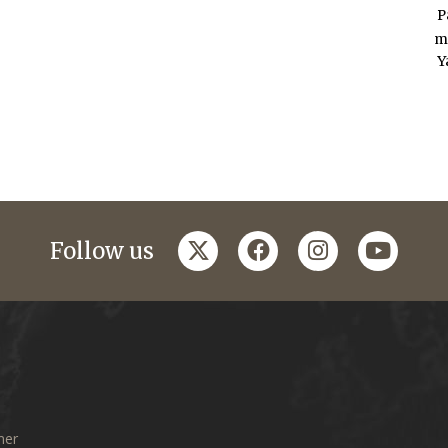
P
m
Y
twitter
facebook
instagram
youtub
Follow us
mer