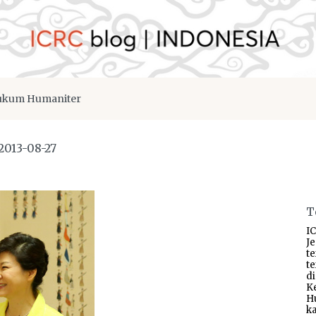
kum Humaniter
2013-08-27
T
IC
J
t
t
d
K
H
ka