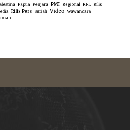
PMI
alestina
Papua
Penjara
Regional
RFL
Rilis
Video
Rilis Pers
edia
Suriah
Wawancara
aman
e