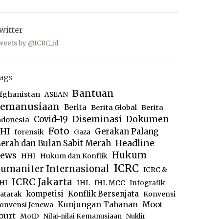
witter
weets by @ICRC_id
ags
Bantuan
fghanistan
ASEAN
emanusiaan
Berita
Berita Global
Berita
Diseminasi
Dokumen
Covid-19
ndonesia
Foto
HI
Gerakan Palang
forensik
Gaza
Headline
erah dan Bulan Sabit Merah
ews
Hukum
HHI
Hukum dan Konflik
ICRC
umaniter Internasional
ICRC &
ICRC Jakarta
IHL
HI
IHL MCC
Infografik
kompetisi
Konflik Bersenjata
atarak
Konvensi
Moot
Kunjungan Tahanan
onvensi Jenewa
ourt
MotD
Nilai-nilai Kemanusiaan
Nuklir