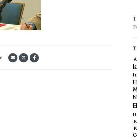
T
T
T
le
A
k
I
H
M
N
H
H
K
K
C