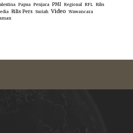
PMI
alestina
Papua
Penjara
Regional
RFL
Rilis
Video
Rilis Pers
edia
Suriah
Wawancara
aman
e