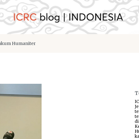
kum Humaniter
T
IC
J
t
t
d
K
H
ka