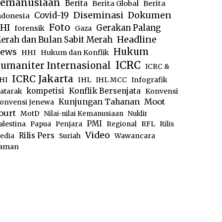
emanusiaan
Berita
Berita Global
Berita
Diseminasi
Dokumen
Covid-19
ndonesia
Foto
HI
Gerakan Palang
forensik
Gaza
Headline
erah dan Bulan Sabit Merah
ews
Hukum
HHI
Hukum dan Konflik
ICRC
umaniter Internasional
ICRC &
ICRC Jakarta
IHL
HI
IHL MCC
Infografik
kompetisi
Konflik Bersenjata
atarak
Konvensi
Moot
Kunjungan Tahanan
onvensi Jenewa
ourt
MotD
Nilai-nilai Kemanusiaan
Nuklir
PMI
alestina
Papua
Penjara
Regional
RFL
Rilis
Video
Rilis Pers
edia
Suriah
Wawancara
aman