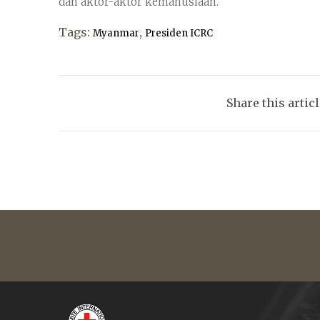
dan aktor-aktor kemanusiaan.”
Tags:
,
Myanmar
Presiden ICRC
Share this artic