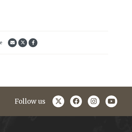
le
twitter
facebook
instagram
youtub
Follow us