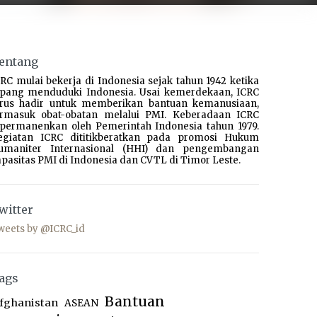
entang
RC mulai bekerja di Indonesia sejak tahun 1942 ketika
epang menduduki Indonesia. Usai kemerdekaan, ICRC
erus hadir untuk memberikan bantuan kemanusiaan,
ermasuk obat-obatan melalui PMI. Keberadaan ICRC
ipermanenkan oleh Pemerintah Indonesia tahun 1979.
egiatan ICRC dititikberatkan pada promosi Hukum
umaniter Internasional (HHI) dan pengembangan
pasitas PMI di Indonesia dan CVTL di Timor Leste.
witter
weets by @ICRC_id
ags
Bantuan
fghanistan
ASEAN