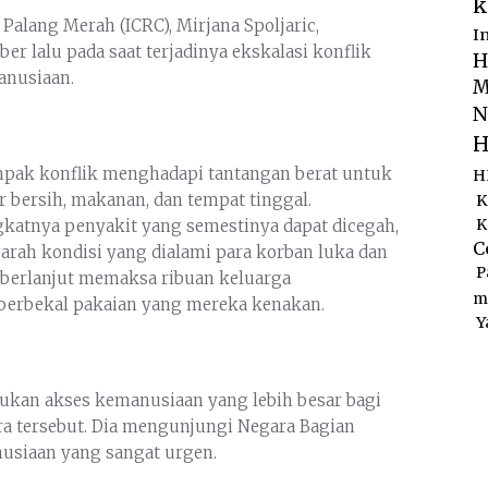
k
Palang Merah (ICRC), Mirjana Spoljaric,
I
 lalu pada saat terjadinya ekskalasi konflik
H
anusiaan.
M
N
H
mpak konflik menghadapi tantangan berat untuk
H
r bersih, makanan, dan tempat tinggal.
K
atnya penyakit yang semestinya dapat dicegah,
K
C
ah kondisi yang dialami para korban luka dan
P
 berlanjut memaksa ribuan keluarga
m
berbekal pakaian yang mereka kenakan.
Y
ukan akses kemanusiaan yang lebih besar bagi
a tersebut. Dia mengunjungi Negara Bagian
usiaan yang sangat urgen.