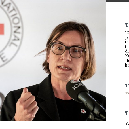
T
IC
J
t
t
d
K
H
ka
T
T
T
A