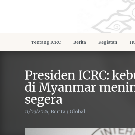
Tentang ICRC
Berita
Kegiatan
Hu
Presiden ICRC: ke
di Myanmar mening
segera
11/09/2024
,
Berita
/
Global