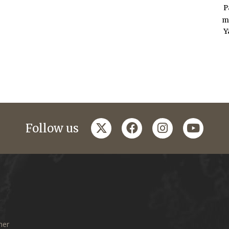
P
m
Y
twitter
facebook
instagram
youtub
Follow us
mer