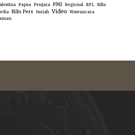
PMI
alestina
Papua
Penjara
Regional
RFL
Rilis
Video
Rilis Pers
edia
Suriah
Wawancara
aman
e