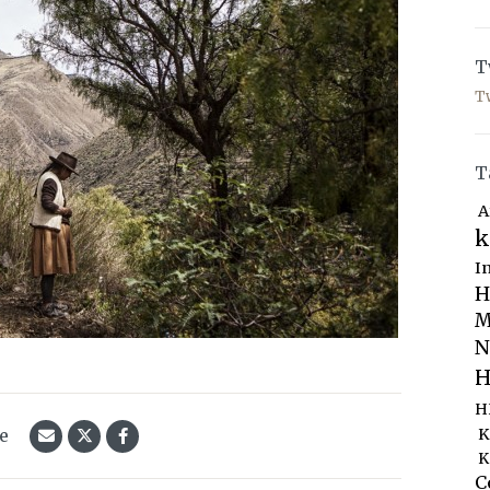
T
T
T
A
k
I
H
M
N
H
H
le
K
K
C