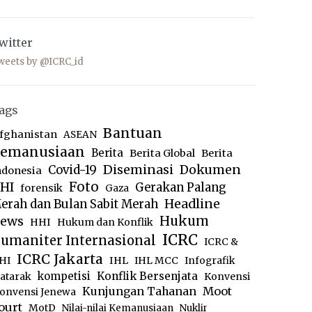
witter
weets by @ICRC_id
ags
Bantuan
fghanistan
ASEAN
emanusiaan
Berita
Berita Global
Berita
Diseminasi
Dokumen
Covid-19
ndonesia
Foto
HI
Gerakan Palang
forensik
Gaza
Headline
erah dan Bulan Sabit Merah
ews
Hukum
HHI
Hukum dan Konflik
ICRC
umaniter Internasional
ICRC &
ICRC Jakarta
IHL
HI
IHL MCC
Infografik
kompetisi
Konflik Bersenjata
atarak
Konvensi
Moot
Kunjungan Tahanan
onvensi Jenewa
ourt
MotD
Nilai-nilai Kemanusiaan
Nuklir