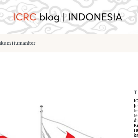
kum Humaniter
T
IC
J
t
t
d
K
H
ka