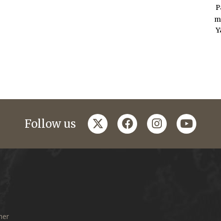
P
m
Y
twitter
facebook
instagram
youtub
Follow us
mer