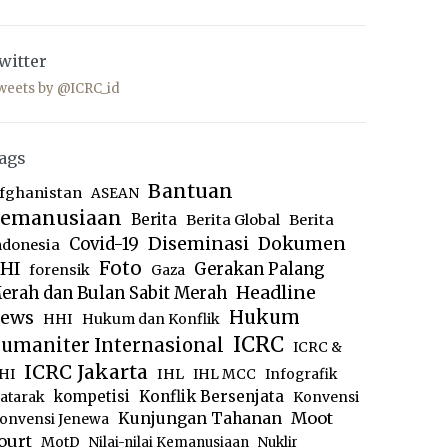
witter
weets by @ICRC_id
ags
Bantuan
fghanistan
ASEAN
emanusiaan
Berita
Berita Global
Berita
Diseminasi
Dokumen
Covid-19
ndonesia
Foto
HI
Gerakan Palang
forensik
Gaza
Headline
erah dan Bulan Sabit Merah
ews
Hukum
HHI
Hukum dan Konflik
ICRC
umaniter Internasional
ICRC &
ICRC Jakarta
IHL
HI
IHL MCC
Infografik
kompetisi
Konflik Bersenjata
atarak
Konvensi
Moot
Kunjungan Tahanan
onvensi Jenewa
ourt
MotD
Nilai-nilai Kemanusiaan
Nuklir