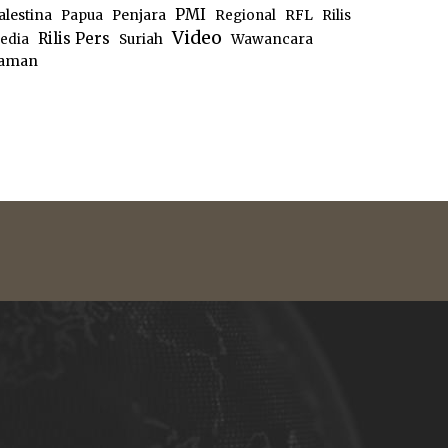
PMI
alestina
Papua
Penjara
Regional
RFL
Rilis
Video
Rilis Pers
edia
Suriah
Wawancara
aman
e