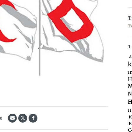
T
T
T
A
k
I
H
M
N
H
H
K
le
K
C