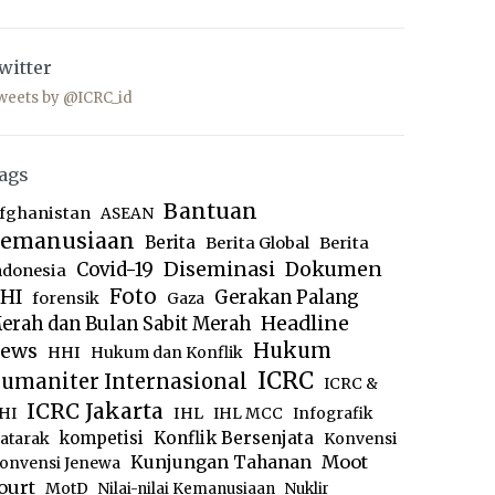
witter
weets by @ICRC_id
ags
Bantuan
fghanistan
ASEAN
emanusiaan
Berita
Berita Global
Berita
Diseminasi
Dokumen
Covid-19
ndonesia
Foto
HI
Gerakan Palang
forensik
Gaza
Headline
erah dan Bulan Sabit Merah
ews
Hukum
HHI
Hukum dan Konflik
ICRC
umaniter Internasional
ICRC &
ICRC Jakarta
IHL
HI
IHL MCC
Infografik
kompetisi
Konflik Bersenjata
atarak
Konvensi
Moot
Kunjungan Tahanan
onvensi Jenewa
ourt
MotD
Nilai-nilai Kemanusiaan
Nuklir