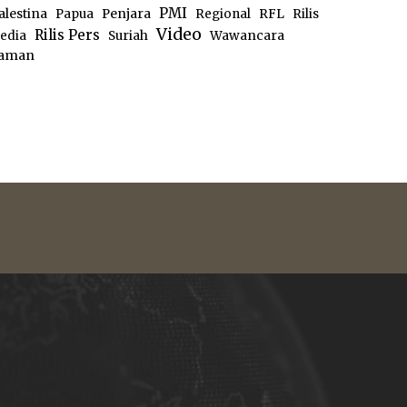
PMI
alestina
Papua
Penjara
Regional
RFL
Rilis
Video
Rilis Pers
edia
Suriah
Wawancara
aman
e