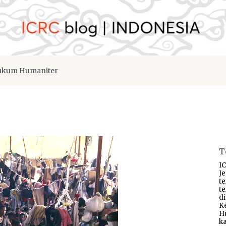
kum Humaniter
T
IC
J
t
t
d
K
H
ka