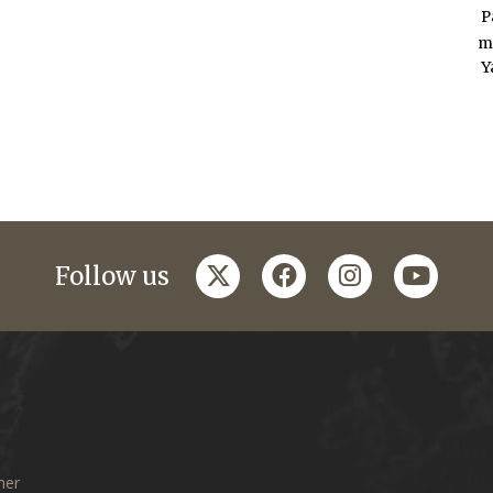
P
m
Y
twitter
facebook
instagram
youtub
Follow us
mer