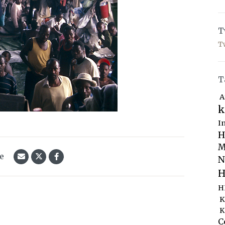
T
T
T
A
k
I
H
M
le
N
H
H
K
K
C