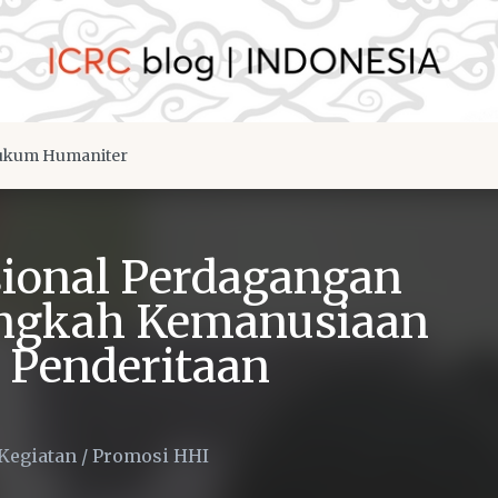
kum Humaniter
sional Perdagangan
angkah Kemanusiaan
 Penderitaan
Kegiatan
/
Promosi HHI