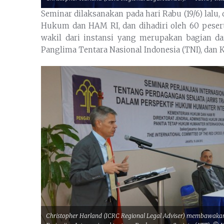
Seminar dilaksanakan pada hari Rabu (19/6) lal
Hukum dan HAM RI, dan dihadiri oleh 60 peser
wakil dari instansi yang merupakan bagian dar
Panglima Tentara Nasional Indonesia (TNI), dan 
Christopher Harland (ICRC Regional Legal Adviser) membawaka