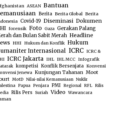
Bantuan
fghanistan
ASEAN
emanusiaan
Berita
Berita Global
Berita
Diseminasi
Dokumen
Covid-19
ndonesia
Foto
HI
Gerakan Palang
forensik
Gaza
Headline
erah dan Bulan Sabit Merah
ews
Hukum
HHI
Hukum dan Konflik
ICRC
umaniter Internasional
ICRC &
ICRC Jakarta
IHL
HI
IHL MCC
Infografik
kompetisi
Konflik Bersenjata
atarak
Konvensi
Moot
Kunjungan Tahanan
onvensi Jenewa
ourt
MotD
Nilai-nilai Kemanusiaan
Nuklir
PMI
alestina
Papua
Penjara
Regional
RFL
Rilis
Video
Rilis Pers
edia
Suriah
Wawancara
aman