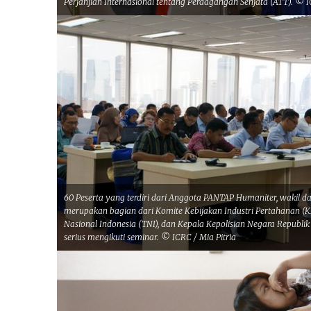
Perjanjian Internasional tentang Perdagangan Senjata (ATT). © I
60 Peserta yang terdiri dari Anggota PANTAP Humaniter, wakil da
merupakan bagian dari Komite Kebijakan Industri Pertahanan (K
Nasional Indonesia (TNI), dan Kepala Kepolisian Negara Republik
serius mengikuti seminar. © ICRC / Mia Pitria