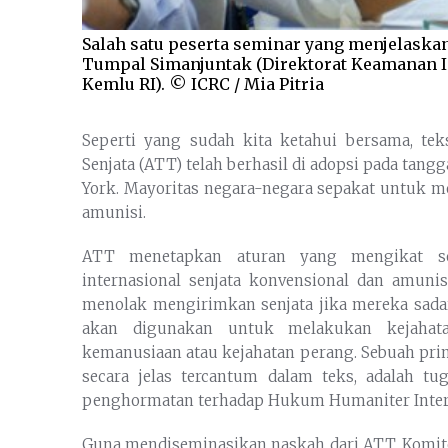
Salah satu peserta seminar yang menjelaska
Tumpal Simanjuntak (Direktorat Keamanan In
Kemlu RI). © ICRC / Mia Pitria
Seperti yang sudah kita ketahui bersama, tek
Senjata (ATT) telah berhasil di adopsi pada tang
York. Mayoritas negara-negara sepakat untuk m
amunisi.
ATT menetapkan aturan yang mengikat s
internasional senjata konvensional dan amuni
menolak mengirimkan senjata jika mereka sadar
akan digunakan untuk melakukan kejahatan
kemanusiaan atau kejahatan perang. Sebuah pri
secara jelas tercantum dalam teks, adalah 
penghormatan terhadap Hukum Humaniter Intern
Guna mendiseminasikan naskah dari ATT, Komite