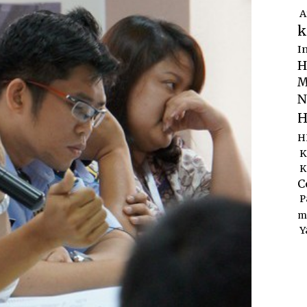
A
k
I
H
M
N
H
H
K
K
C
P
m
Y