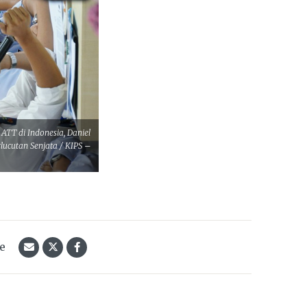
TT di Indonesia, Daniel
ucutan Senjata / KIPS –
le