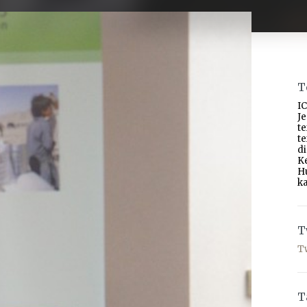
T
IC
J
t
t
d
K
H
ka
T
T
T