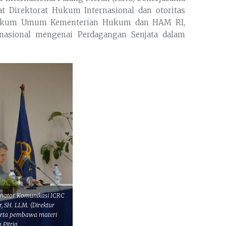
t Direktorat Hukum Internasional dan otoritas
si Hukum Umum Kementerian Hukum dan HAM RI,
rnasional mengenai Perdagangan Senjata dalam
inator Komunikasi ICRC
 SH. LLM. (Direktur
serta pembawa materi
 Pitria