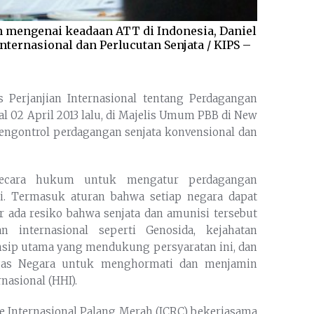
n mengenai keadaan ATT di Indonesia, Daniel
ternasional dan Perlucutan Senjata / KIPS –
s Perjanjian Internasional tentang Perdagangan
gal 02 April 2013 lalu, di Majelis Umum PBB di New
engontrol perdagangan senjata konvensional dan
ecara hukum untuk mengatur perdagangan
si. Termasuk aturan bahwa setiap negara dapat
 ada resiko bahwa senjata dan amunisi tersebut
 internasional seperti Genosida, kejahatan
nsip utama yang mendukung persyaratan ini, dan
tugas Negara untuk menghormati dan menjamin
asional (HHI).
 Internasional Palang Merah (ICRC) bekerjasama