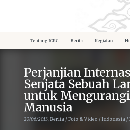
Tentang ICRC
Berita
Kegiatan
Hu
Perjanjian Interna
Senjata Sebuah L
untuk Mengurangi
Manusia
20/06/2013
,
Berita
/
Foto & Video
/
Indonesia
/