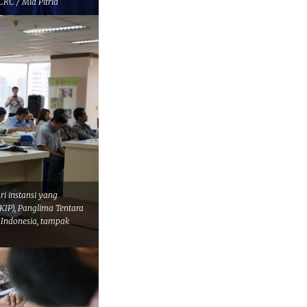
CRC / Mia Pitria
ri instansi yang
KIP), Panglima Tentara
 Indonesia, tampak