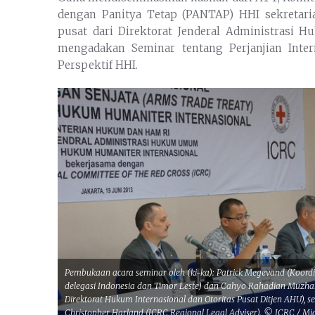
dengan Panitya Tetap (PANTAP) HHI sekretaria
pusat dari Direktorat Jenderal Administra
mengadakan Seminar tentang Perjanjian Inte
Perspektif HHI.
Pembukaan acara seminar oleh (ki-ka): Patrick Megevand (Koord
delegasi Indonesia dan Timor Leste) dan Cahyo Rahadian Muzhar,
Direktorat Hukum Internasional dan Otoritas Pusat Ditjen AHU), 
Christopher Harland (ICRC Regional Legal Adviser). © ICRC / Mia