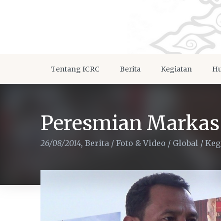
Tentang ICRC
Berita
Kegiatan
Hu
Peresmian Markas 
26/08/2014
,
Berita
/
Foto & Video
/
Global
/
Keg