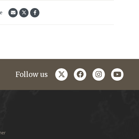
le
twitter
facebook
instagram
youtub
Follow us
mer