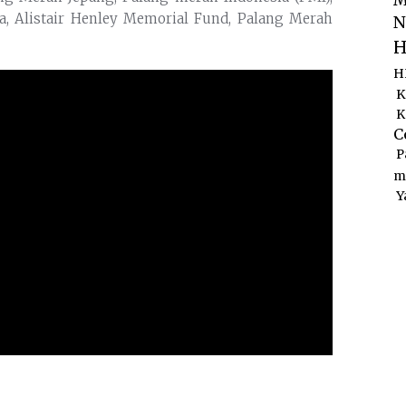
M
a, Alistair Henley Memorial Fund, Palang Merah
N
H
H
K
K
C
P
m
Y