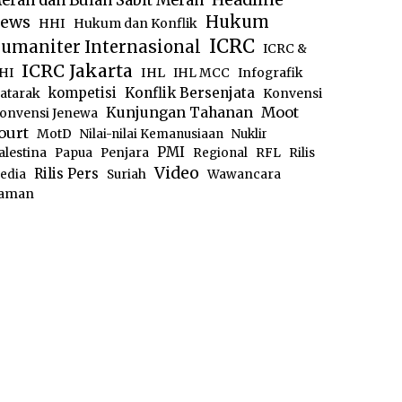
erah dan Bulan Sabit Merah
ews
Hukum
HHI
Hukum dan Konflik
ICRC
umaniter Internasional
ICRC &
ICRC Jakarta
IHL
HI
IHL MCC
Infografik
kompetisi
Konflik Bersenjata
atarak
Konvensi
Moot
Kunjungan Tahanan
onvensi Jenewa
ourt
MotD
Nilai-nilai Kemanusiaan
Nuklir
PMI
alestina
Papua
Penjara
Regional
RFL
Rilis
Video
Rilis Pers
edia
Suriah
Wawancara
aman