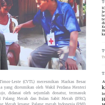
T
IC
J
t
t
d
K
H
ka
T
T
T
A
 Timor-Leste (CVTL) meresmikan Markas Besar
k
ua yang diresmikan oleh Wakil Perdana Menteri
jo, didanai oleh sejumlah donatur, termasuk
I
al Palang Merah dan Bulan Sabit Merah (IFRC),
H
ang Merah Jepang, Palang merah Indonesia (PMI),