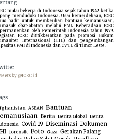
entang
RC mulai bekerja di Indonesia sejak tahun 1942 ketika
epang menduduki Indonesia. Usai kemerdekaan, ICRC
erus hadir untuk memberikan bantuan kemanusiaan,
ermasuk obat-obatan melalui PMI. Keberadaan ICRC
ipermanenkan oleh Pemerintah Indonesia tahun 1979.
egiatan ICRC dititikberatkan pada promosi Hukum
umaniter Internasional (HHI) dan pengembangan
pasitas PMI di Indonesia dan CVTL di Timor Leste.
witter
weets by @ICRC_id
ags
Bantuan
fghanistan
ASEAN
emanusiaan
Berita
Berita Global
Berita
Diseminasi
Dokumen
Covid-19
ndonesia
Foto
HI
Gerakan Palang
forensik
Gaza
Headline