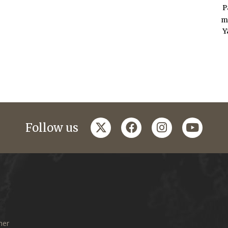
P
m
Y
twitter
facebook
instagram
youtub
Follow us
mer