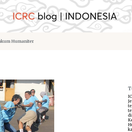
kum Humaniter
T
IC
J
t
t
d
K
H
ka