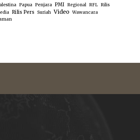
PMI
alestina
Papua
Penjara
Regional
RFL
Rilis
Video
Rilis Pers
edia
Suriah
Wawancara
aman
e