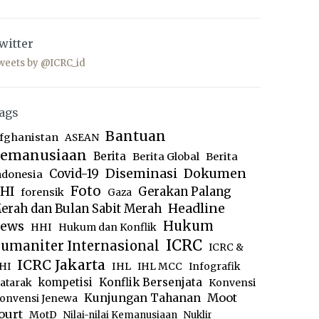
witter
weets by @ICRC_id
ags
Bantuan
fghanistan
ASEAN
emanusiaan
Berita
Berita Global
Berita
Diseminasi
Dokumen
Covid-19
ndonesia
Foto
HI
Gerakan Palang
forensik
Gaza
Headline
erah dan Bulan Sabit Merah
ews
Hukum
HHI
Hukum dan Konflik
ICRC
umaniter Internasional
ICRC &
ICRC Jakarta
IHL
HI
IHL MCC
Infografik
kompetisi
Konflik Bersenjata
atarak
Konvensi
Moot
Kunjungan Tahanan
onvensi Jenewa
ourt
MotD
Nilai-nilai Kemanusiaan
Nuklir