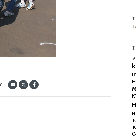
T
T
T
A
k
I
H
le
M
N
H
H
K
K
C