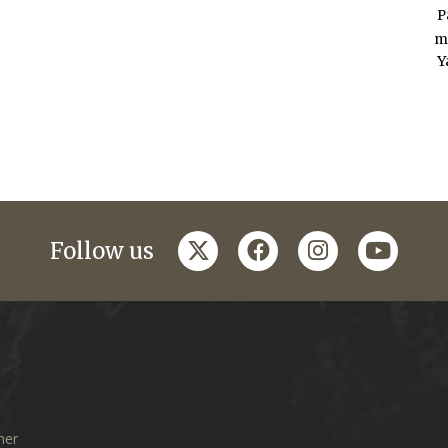
P
m
Y
twitter
facebook
instagram
youtub
Follow us
mer