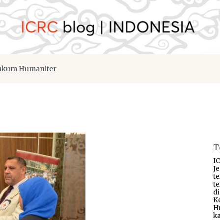
kum Humaniter
T
IC
J
t
t
d
K
H
ka