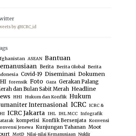
witter
weets by @ICRC_id
ags
Bantuan
fghanistan
ASEAN
emanusiaan
Berita
Berita Global
Berita
Diseminasi
Dokumen
Covid-19
ndonesia
Foto
HI
Gerakan Palang
forensik
Gaza
Headline
erah dan Bulan Sabit Merah
ews
Hukum
HHI
Hukum dan Konflik
ICRC
umaniter Internasional
ICRC &
ICRC Jakarta
IHL
HI
IHL MCC
Infografik
kompetisi
Konflik Bersenjata
atarak
Konvensi
Moot
Kunjungan Tahanan
onvensi Jenewa
ourt
MotD
Nilai-nilai Kemanusiaan
Nuklir