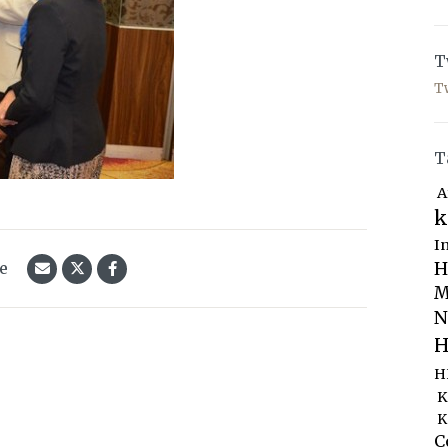
T
T
T
A
k
I
le
H
M
N
H
H
K
K
C