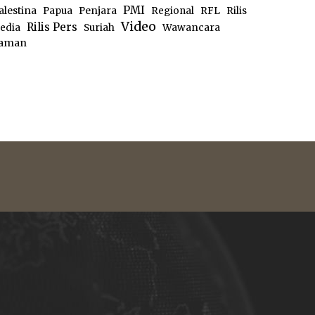
PMI
alestina
Papua
Penjara
Regional
RFL
Rilis
Video
Rilis Pers
edia
Suriah
Wawancara
aman
e