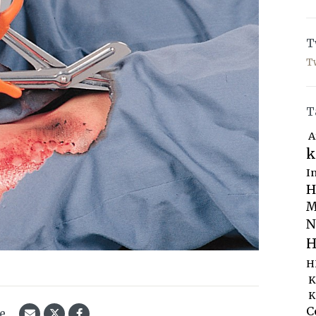
T
T
T
A
k
I
H
M
N
H
H
K
K
C
le