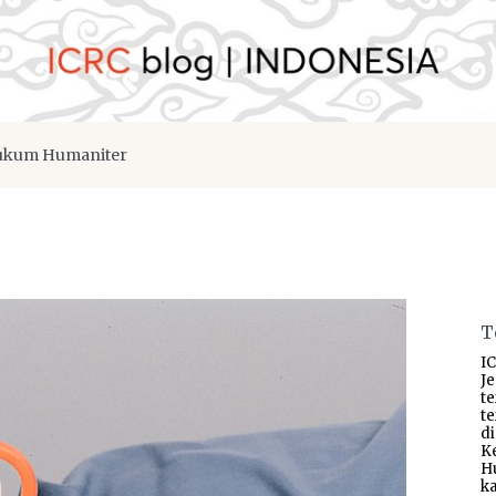
kum Humaniter
T
IC
J
t
t
d
K
H
ka