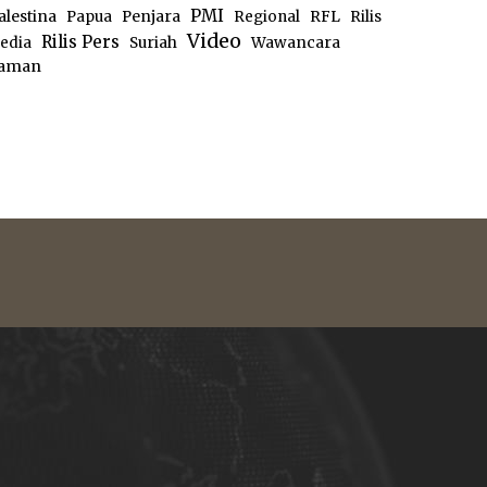
PMI
alestina
Papua
Penjara
Regional
RFL
Rilis
Video
Rilis Pers
edia
Suriah
Wawancara
aman
e