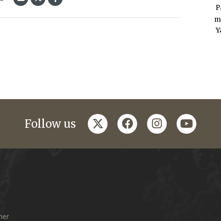
P
m
Y
twitter
facebook
instagram
youtub
Follow us
mer