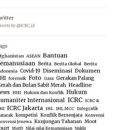
witter
weets by @ICRC_id
ags
Bantuan
fghanistan
ASEAN
emanusiaan
Berita
Berita Global
Berita
Diseminasi
Dokumen
Covid-19
ndonesia
Foto
HI
Gerakan Palang
forensik
Gaza
Headline
erah dan Bulan Sabit Merah
ews
Hukum
HHI
Hukum dan Konflik
ICRC
umaniter Internasional
ICRC &
ICRC Jakarta
IHL
HI
IHL MCC
Infografik
kompetisi
Konflik Bersenjata
atarak
Konvensi
Moot
Kunjungan Tahanan
onvensi Jenewa
ourt
MotD
Nilai-nilai Kemanusiaan
Nuklir