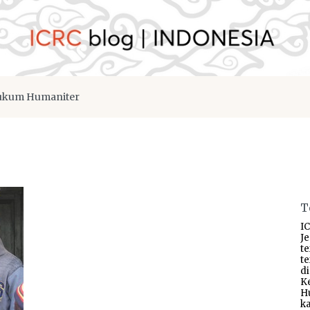
kum Humaniter
T
IC
J
t
t
d
K
H
ka