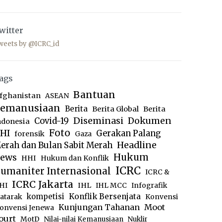
witter
weets by @ICRC_id
ags
Bantuan
fghanistan
ASEAN
emanusiaan
Berita
Berita Global
Berita
Diseminasi
Dokumen
Covid-19
ndonesia
Foto
HI
Gerakan Palang
forensik
Gaza
Headline
erah dan Bulan Sabit Merah
ews
Hukum
HHI
Hukum dan Konflik
ICRC
umaniter Internasional
ICRC &
ICRC Jakarta
IHL
HI
IHL MCC
Infografik
kompetisi
Konflik Bersenjata
atarak
Konvensi
Moot
Kunjungan Tahanan
onvensi Jenewa
ourt
MotD
Nilai-nilai Kemanusiaan
Nuklir