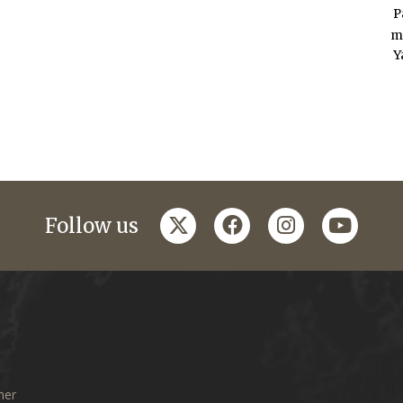
P
m
Y
twitter
facebook
instagram
youtub
Follow us
mer