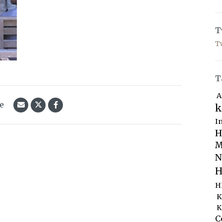
T
T
T
A
le
k
I
H
M
N
H
H
K
K
C