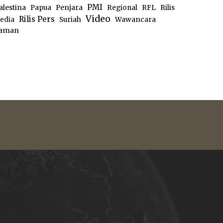
PMI
alestina
Papua
Penjara
Regional
RFL
Rilis
Video
Rilis Pers
edia
Suriah
Wawancara
aman
e