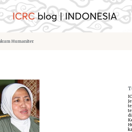
kum Humaniter
T
IC
J
t
t
d
K
H
ka