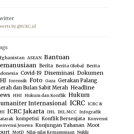
witter
weets by @ICRC_id
ags
Bantuan
fghanistan
ASEAN
emanusiaan
Berita
Berita Global
Berita
Diseminasi
Dokumen
Covid-19
ndonesia
Foto
HI
Gerakan Palang
forensik
Gaza
Headline
erah dan Bulan Sabit Merah
ews
Hukum
HHI
Hukum dan Konflik
ICRC
umaniter Internasional
ICRC &
ICRC Jakarta
IHL
HI
IHL MCC
Infografik
kompetisi
Konflik Bersenjata
atarak
Konvensi
Moot
Kunjungan Tahanan
onvensi Jenewa
ourt
MotD
Nilai-nilai Kemanusiaan
Nuklir