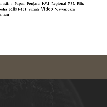
PMI
alestina
Papua
Penjara
Regional
RFL
Rilis
Video
Rilis Pers
edia
Suriah
Wawancara
aman
e