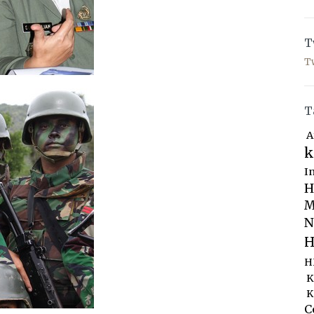
T
T
T
A
k
I
H
M
N
H
H
K
K
C