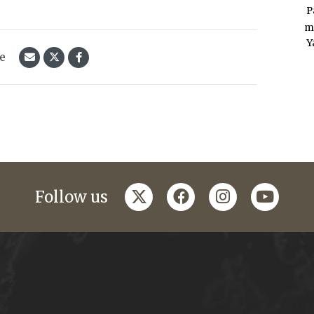
P
m
Y
le
twitter
facebook
instagram
youtub
Follow us