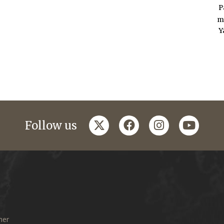
P
m
Y
twitter
facebook
instagram
youtub
Follow us
mer