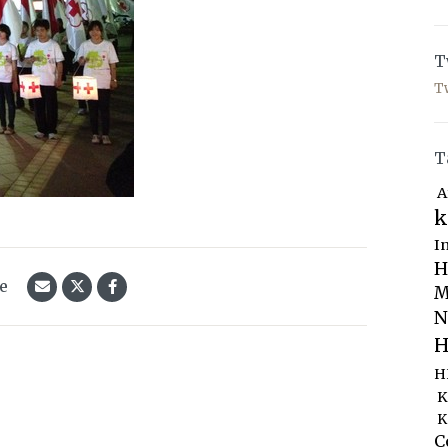
T
T
T
A
k
I
H
le
M
N
H
H
K
K
C