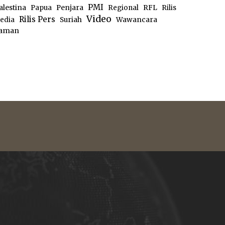
PMI
alestina
Papua
Penjara
Regional
RFL
Rilis
Video
Rilis Pers
edia
Suriah
Wawancara
aman
e