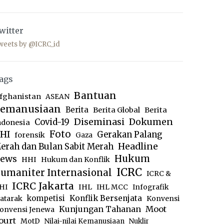
witter
weets by @ICRC_id
ags
Bantuan
fghanistan
ASEAN
emanusiaan
Berita
Berita Global
Berita
Diseminasi
Dokumen
Covid-19
ndonesia
Foto
HI
Gerakan Palang
forensik
Gaza
Headline
erah dan Bulan Sabit Merah
ews
Hukum
HHI
Hukum dan Konflik
ICRC
umaniter Internasional
ICRC &
ICRC Jakarta
IHL
HI
IHL MCC
Infografik
kompetisi
Konflik Bersenjata
atarak
Konvensi
Moot
Kunjungan Tahanan
onvensi Jenewa
ourt
MotD
Nilai-nilai Kemanusiaan
Nuklir