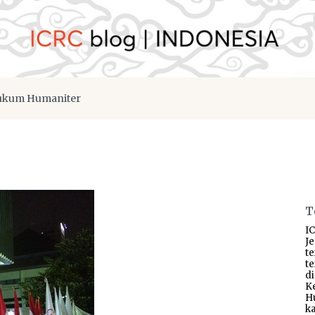
kum Humaniter
T
IC
J
t
t
d
K
H
ka