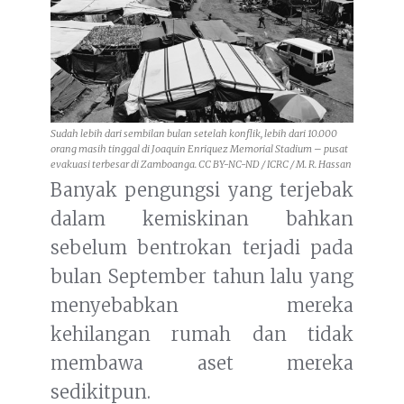
Sudah lebih dari sembilan bulan setelah konflik, lebih dari 10.000
orang masih tinggal di Joaquin Enriquez Memorial Stadium – pusat
evakuasi terbesar di Zamboanga. CC BY-NC-ND / ICRC / M. R. Hassan
Banyak pengungsi yang terjebak
dalam kemiskinan bahkan
sebelum bentrokan terjadi pada
bulan September tahun lalu yang
menyebabkan mereka
kehilangan rumah dan tidak
membawa aset mereka
sedikitpun.