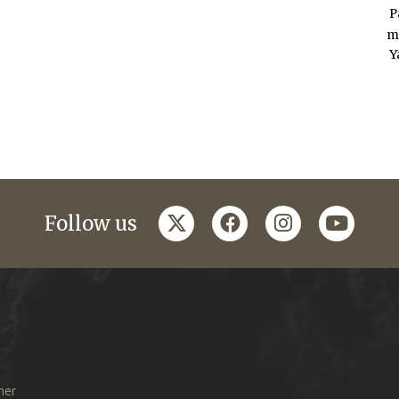
P
m
Y
twitter
facebook
instagram
youtub
Follow us
mer