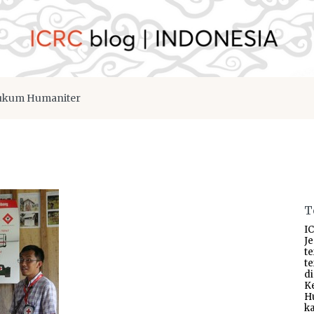
kum Humaniter
T
IC
J
t
t
d
K
H
ka