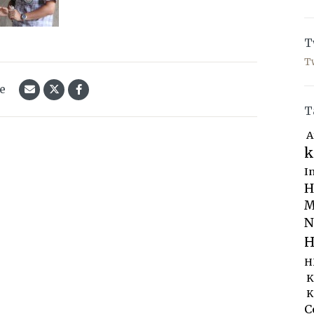
T
T
le
T
A
k
I
H
M
N
H
H
K
K
C