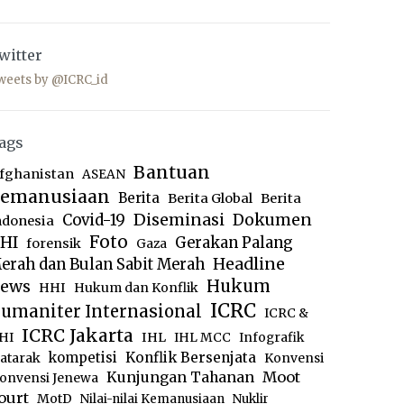
witter
weets by @ICRC_id
ags
Bantuan
fghanistan
ASEAN
emanusiaan
Berita
Berita Global
Berita
Diseminasi
Dokumen
Covid-19
ndonesia
Foto
HI
Gerakan Palang
forensik
Gaza
Headline
erah dan Bulan Sabit Merah
ews
Hukum
HHI
Hukum dan Konflik
ICRC
umaniter Internasional
ICRC &
ICRC Jakarta
IHL
HI
IHL MCC
Infografik
kompetisi
Konflik Bersenjata
atarak
Konvensi
Moot
Kunjungan Tahanan
onvensi Jenewa
ourt
MotD
Nilai-nilai Kemanusiaan
Nuklir