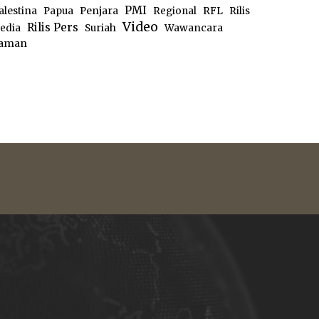
PMI
alestina
Papua
Penjara
Regional
RFL
Rilis
Video
Rilis Pers
edia
Suriah
Wawancara
aman
e