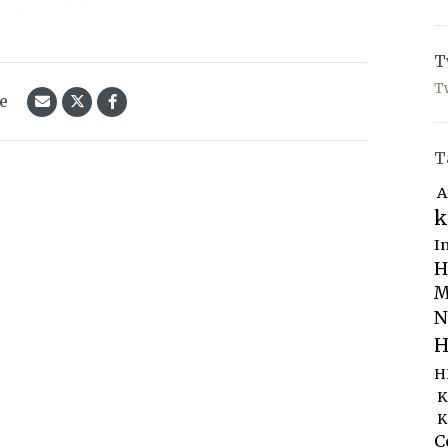
T
T
le
T
A
k
I
H
M
N
H
H
K
K
C