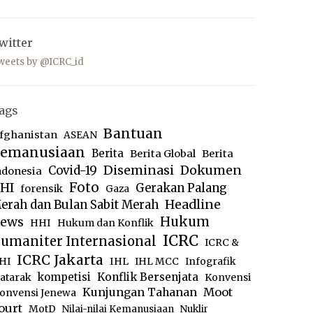
witter
weets by @ICRC_id
ags
Bantuan
fghanistan
ASEAN
emanusiaan
Berita
Berita Global
Berita
Diseminasi
Dokumen
Covid-19
ndonesia
Foto
HI
Gerakan Palang
forensik
Gaza
Headline
erah dan Bulan Sabit Merah
ews
Hukum
HHI
Hukum dan Konflik
ICRC
umaniter Internasional
ICRC &
ICRC Jakarta
IHL
HI
IHL MCC
Infografik
kompetisi
Konflik Bersenjata
atarak
Konvensi
Moot
Kunjungan Tahanan
onvensi Jenewa
ourt
MotD
Nilai-nilai Kemanusiaan
Nuklir