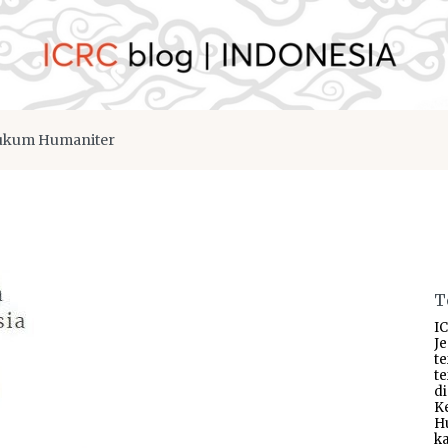
kum Humaniter
T
IC
J
t
t
d
K
H
ka