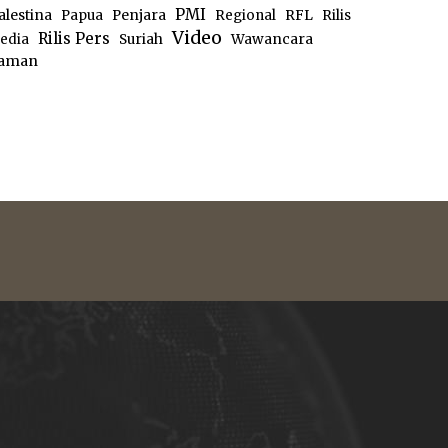
PMI
alestina
Papua
Penjara
Regional
RFL
Rilis
Video
Rilis Pers
edia
Suriah
Wawancara
aman
e