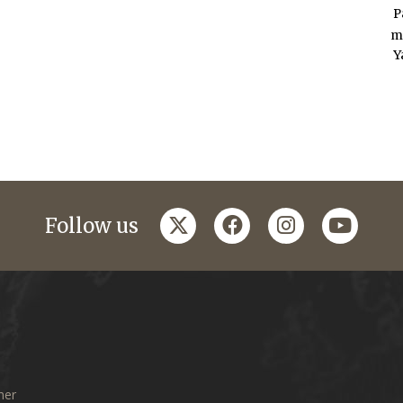
P
m
Y
twitter
facebook
instagram
youtub
Follow us
mer