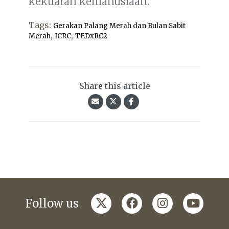
kekuatan kemanusiaan.”
Tags:
Gerakan Palang Merah dan Bulan Sabit
,
,
Merah
ICRC
TEDxRC2
Share this article
twitter
facebook
instagram
youtub
Follow us