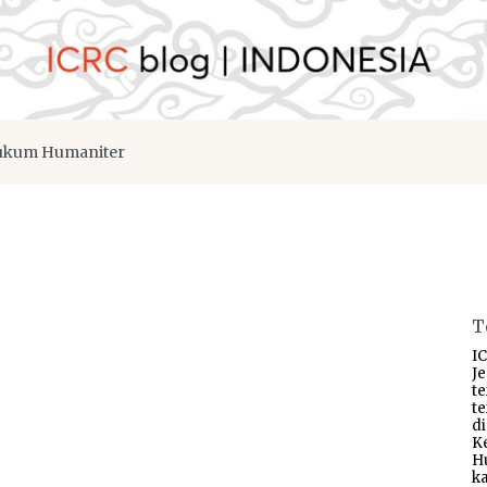
kum Humaniter
T
IC
J
t
t
d
K
H
ka