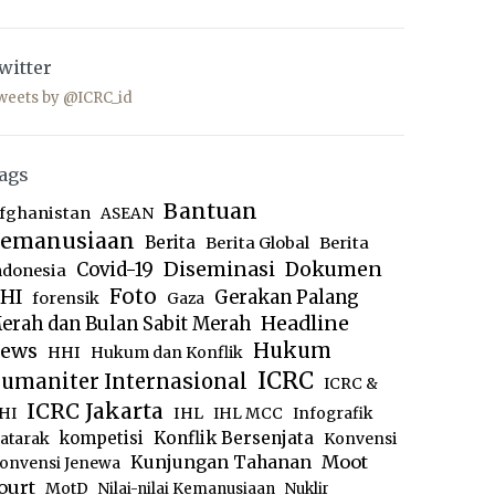
witter
weets by @ICRC_id
ags
Bantuan
fghanistan
ASEAN
emanusiaan
Berita
Berita Global
Berita
Diseminasi
Dokumen
Covid-19
ndonesia
Foto
HI
Gerakan Palang
forensik
Gaza
Headline
erah dan Bulan Sabit Merah
ews
Hukum
HHI
Hukum dan Konflik
ICRC
umaniter Internasional
ICRC &
ICRC Jakarta
IHL
HI
IHL MCC
Infografik
kompetisi
Konflik Bersenjata
atarak
Konvensi
Moot
Kunjungan Tahanan
onvensi Jenewa
ourt
MotD
Nilai-nilai Kemanusiaan
Nuklir