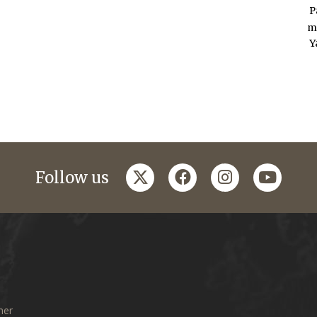
P
m
Y
twitter
facebook
instagram
youtub
Follow us
mer