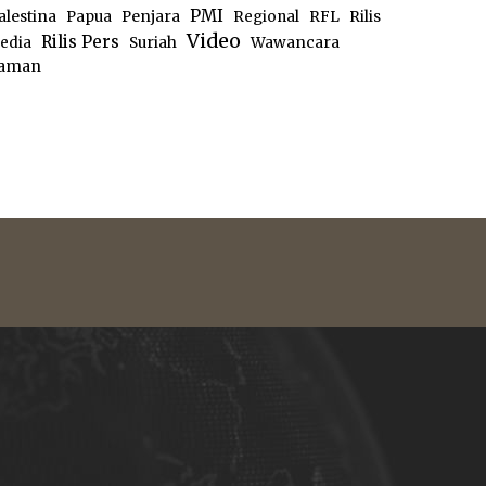
PMI
alestina
Papua
Penjara
Regional
RFL
Rilis
Video
Rilis Pers
edia
Suriah
Wawancara
aman
e