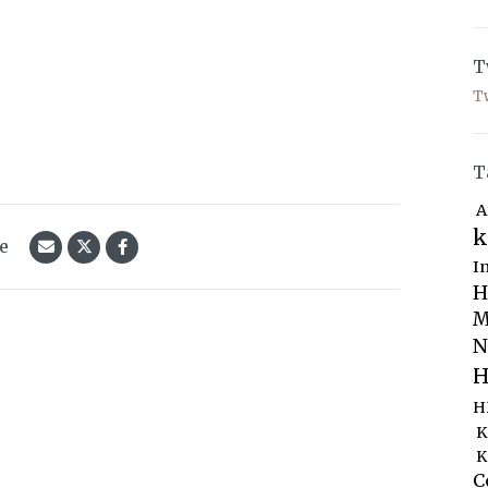
T
T
T
A
k
le
I
H
M
N
H
H
K
K
C