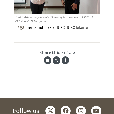
Pihak SMA Gonzaga memberi kenang-kenangan untuk ICRC. ©
ICRC / Ursula N. Langouran
Tags:
,
,
Berita Indonesia
ICRC
ICRC Jakarta
Share this article
twitter
facebook
instagram
youtub
Follow us