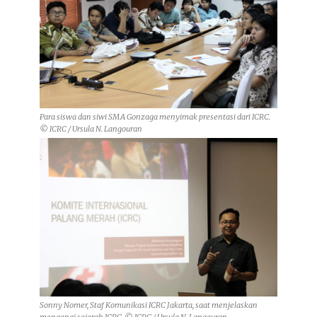
Para siswa dan siwi SMA Gonzaga menyimak presentasi dari ICRC.
© ICRC / Ursula N. Langouran
Sonny Nomer, Staf Komunikasi ICRC Jakarta, saat menjelaskan
mengenai sejarah ICRC. © ICRC / Ursula N. Langouran