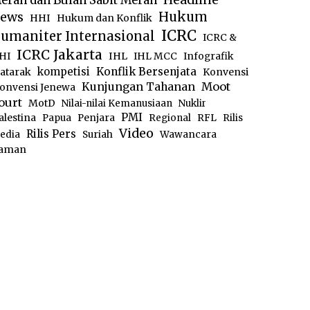
erah dan Bulan Sabit Merah
ews
Hukum
HHI
Hukum dan Konflik
ICRC
umaniter Internasional
ICRC &
ICRC Jakarta
IHL
HI
IHL MCC
Infografik
kompetisi
Konflik Bersenjata
atarak
Konvensi
Moot
Kunjungan Tahanan
onvensi Jenewa
ourt
MotD
Nilai-nilai Kemanusiaan
Nuklir
PMI
alestina
Papua
Penjara
Regional
RFL
Rilis
Video
Rilis Pers
edia
Suriah
Wawancara
aman