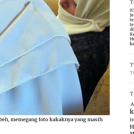
T
IC
J
t
t
d
K
H
ka
T
T
T
A
k
rbeh, memegang foto kakaknya yang masih
I
H