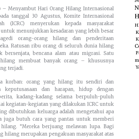
M
N
) – Menyambut Hari Orang Hilang Internasional
H
ada tanggal 30 Agustus, Komite Internasional
ah (ICRC) menyerukan kepada masyarakat
H
l untuk menunjukkan kesadaran yang lebih besar
K
agedi orang-orang hilang dan penderitaan
K
C
eka. Ratusan ribu orang di seluruh dunia hilang
P
ik bersenjata, bencana alam atau migrasi. Satu
m
 hilang membuat banyak orang – khususnya
Y
g terjadi.
a korban: orang yang hilang itu sendiri dan
ara keputusasaan dan harapan, hidup dengan
berita, kadang-kadang selama berpuluh-puluh
ai kegiatan-kegiatan yang dilakukan ICRC untuk
ling dibutuhkan keluarga adalah mengetahui apa
ka juga butuh cara yang pantas untuk memberi
hilang. “Mereka berjuang melawan lupa. Bagi
ng hilang merupakan pengakuan masyarakat atas