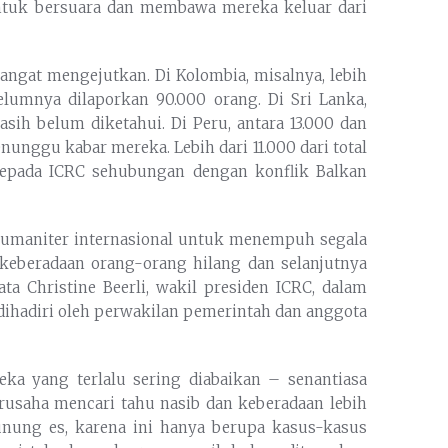
ntuk bersuara dan membawa mereka keluar dari
angat mengejutkan. Di Kolombia, misalnya, lebih
elumnya dilaporkan 90.000 orang. Di Sri Lanka,
asih belum diketahui. Di Peru, antara 13.000 dan
nunggu kabar mereka. Lebih dari 11.000 dari total
kepada ICRC sehubungan dengan konflik Balkan
umaniter internasional untuk menempuh segala
keberadaan orang-orang hilang dan selanjutnya
a Christine Beerli, wakil presiden ICRC, dalam
 dihadiri oleh perwakilan pemerintah dan anggota
eka yang terlalu sering diabaikan – senantiasa
erusaha mencari tahu nasib dan keberadaan lebih
unung es, karena ini hanya berupa kasus-kasus