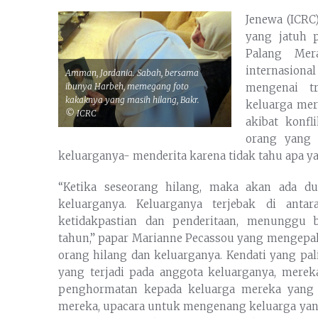
Jenewa (ICRC
yang jatuh p
Palang Mer
internasiona
Amman, Jordania. Sabah, bersama
ibunya Harbeh, memegang foto
mengenai tr
kakaknya yang masih hilang, Bakr.
keluarga mer
© ICRC
akibat konfl
orang yang
keluarganya- menderita karena tidak tahu apa yan
“Ketika seseorang hilang, maka akan ada du
keluarganya. Keluarganya terjebak di ant
ketidakpastian dan penderitaan, menunggu 
tahun,” papar Marianne Pecassou yang mengepal
orang hilang dan keluarganya. Kendati yang pa
yang terjadi pada anggota keluarganya, mere
penghormatan kepada keluarga mereka yang 
mereka, upacara untuk mengenang keluarga ya