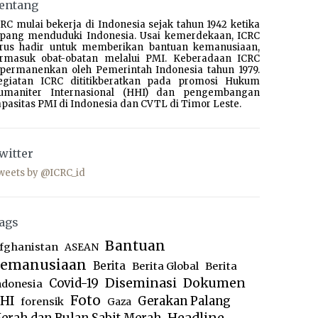
entang
RC mulai bekerja di Indonesia sejak tahun 1942 ketika
epang menduduki Indonesia. Usai kemerdekaan, ICRC
erus hadir untuk memberikan bantuan kemanusiaan,
ermasuk obat-obatan melalui PMI. Keberadaan ICRC
ipermanenkan oleh Pemerintah Indonesia tahun 1979.
egiatan ICRC dititikberatkan pada promosi Hukum
umaniter Internasional (HHI) dan pengembangan
pasitas PMI di Indonesia dan CVTL di Timor Leste.
witter
weets by @ICRC_id
ags
Bantuan
fghanistan
ASEAN
emanusiaan
Berita
Berita Global
Berita
Diseminasi
Dokumen
Covid-19
ndonesia
Foto
HI
Gerakan Palang
forensik
Gaza
Headline