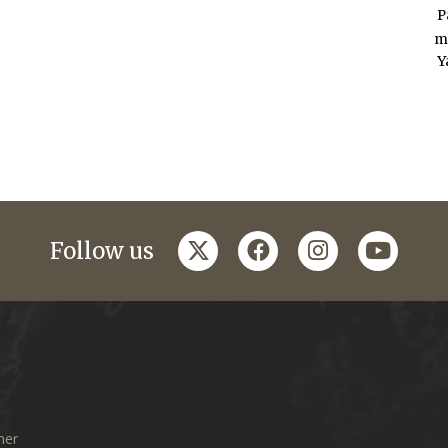
P
m
Y
twitter
facebook
instagram
youtub
Follow us
mer