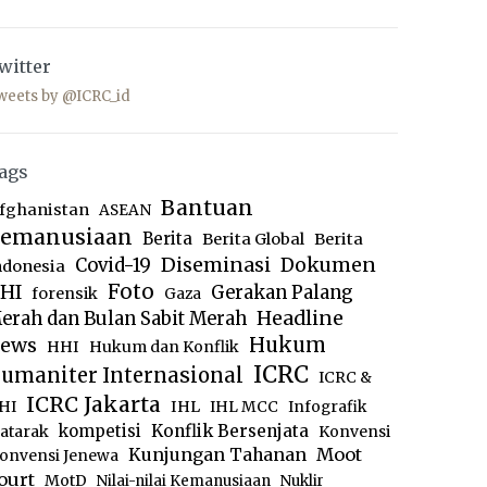
witter
weets by @ICRC_id
ags
Bantuan
fghanistan
ASEAN
emanusiaan
Berita
Berita Global
Berita
Diseminasi
Dokumen
Covid-19
ndonesia
Foto
HI
Gerakan Palang
forensik
Gaza
Headline
erah dan Bulan Sabit Merah
ews
Hukum
HHI
Hukum dan Konflik
ICRC
umaniter Internasional
ICRC &
ICRC Jakarta
IHL
HI
IHL MCC
Infografik
kompetisi
Konflik Bersenjata
atarak
Konvensi
Moot
Kunjungan Tahanan
onvensi Jenewa
ourt
MotD
Nilai-nilai Kemanusiaan
Nuklir