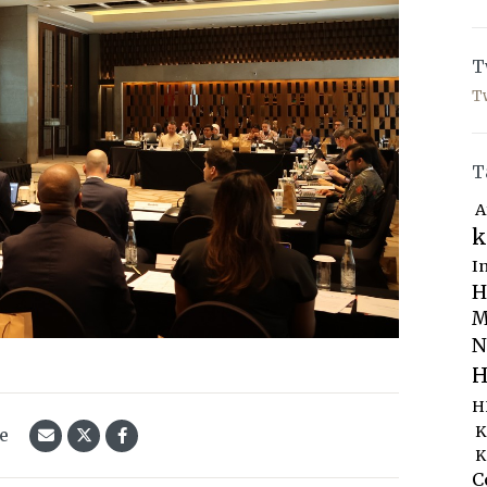
T
T
T
A
k
I
H
M
N
H
H
K
le
K
C