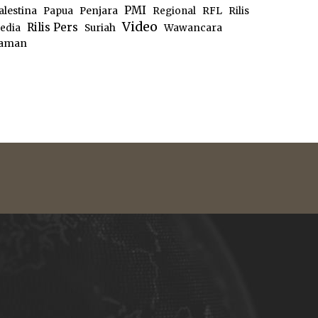
PMI
alestina
Papua
Penjara
Regional
RFL
Rilis
Video
Rilis Pers
edia
Suriah
Wawancara
aman
e