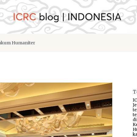
kum Humaniter
T
IC
J
t
t
d
K
H
ka