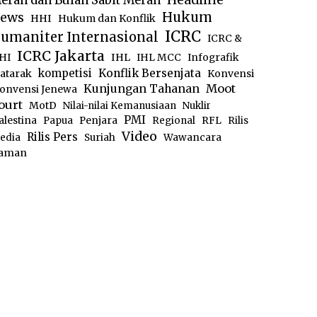
erah dan Bulan Sabit Merah
ews
Hukum
HHI
Hukum dan Konflik
ICRC
umaniter Internasional
ICRC &
ICRC Jakarta
IHL
HI
IHL MCC
Infografik
kompetisi
Konflik Bersenjata
atarak
Konvensi
Moot
Kunjungan Tahanan
onvensi Jenewa
ourt
MotD
Nilai-nilai Kemanusiaan
Nuklir
PMI
alestina
Papua
Penjara
Regional
RFL
Rilis
Video
Rilis Pers
edia
Suriah
Wawancara
aman