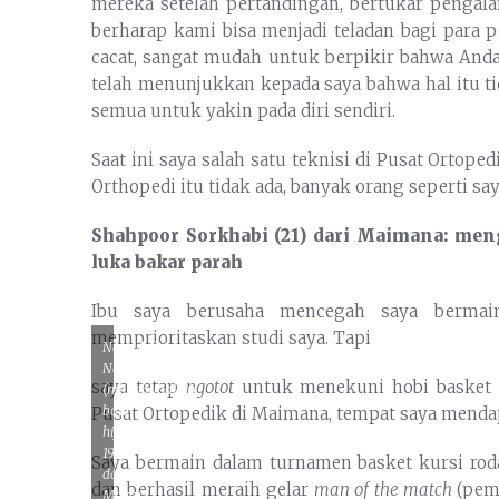
mereka setelah pertandingan, bertukar pengala
berharap kami bisa menjadi teladan bagi para 
cacat, sangat mudah untuk berpikir bahwa And
telah menunjukkan kepada saya bahwa hal itu t
semua untuk yakin pada diri sendiri.
Saat ini saya salah satu teknisi di Pusat Ortope
Orthopedi itu tidak ada, banyak orang seperti s
Shahpoor Sorkhabi (21) dari Maimana: meng
luka bakar parah
Ibu saya berusaha mencegah saya bermai
memprioritaskan studi saya. Tapi
Nasrullah
Nastratyar
saya tetap
ngotot
untuk menekuni hobi basket s
(menggunakan
baju
Pusat Ortopedik di Maimana, tempat saya menda
hijau),
19,
Saya bermain dalam turnamen basket kursi roda
dari
dan berhasil meraih gelar
man of the match
(pem
Mazar,