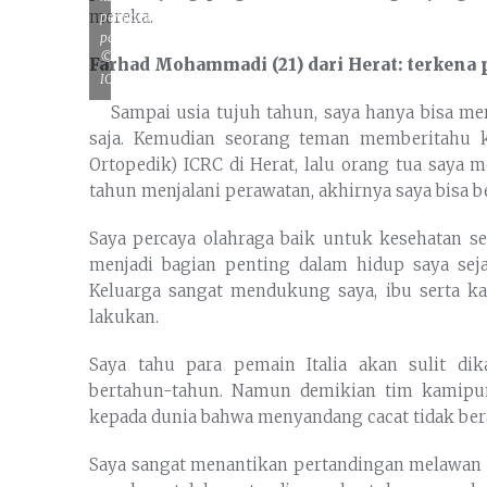
mereka.
penyakit
polionya.
©
Farhad Mohammadi (21) dari Herat: terkena 
ICRC
Sampai usia tujuh tahun, saya hanya bisa 
saja. Kemudian seorang teman memberitahu 
Ortopedik) ICRC di Herat, lalu orang tua saya 
tahun menjalani perawatan, akhirnya saya bisa be
Saya percaya olahraga baik untuk kesehatan se
menjadi bagian penting dalam hidup saya sej
Keluarga sangat mendukung saya, ibu serta k
lakukan.
Saya tahu para pemain Italia akan sulit di
bertahun-tahun. Namun demikian tim kamipu
kepada dunia bahwa menyandang cacat tidak bera
Saya sangat menantikan pertandingan melawan p