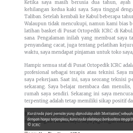
Ketika saya masih berusia dua tahun, aya
kehilangan kedua kaki saya. Saya tinggal den
Taliban. Setelah kembali ke Kabul beberapa tah
Walaupun tidak mencukupi, namun kami bias ber
latihan basket di Pusat Ortopedik ICRC di Kabul
sana. Pengalaman inilah yang membuat saya 
penyandang cacat, juga tentang pelatihan kejur
waktu, saya mendapat pinjaman untuk toko saya, 
Hampir semua staf di Pusat Ortopedik ICRC ada
profesional sebagai terapis atau teknisi. Say
saya pekerjaan. Saat ini, saya seorang teknisi 
sekarang. Saya belajar membaca dan menulis
rumah saya sendiri. Sekarang ini saya mencur
terpenting adalah tetap memiliki sikap positif 
Bagi saya, ketika saya pergi ke Italia, saya 
Jess Markt (kiri) memberikan arahan kepada Sabir (yang menggun
Kursi roda para pemain yang diproduksi oleh ‘Motivation’, sebua
berlatih. Kursi roda dengan harga terjangkau yang memang dici
dengan harga terjangkau, kursi roda olahraga berkualitas tinggi
membangun rumah saya. Saya juga ingin meliha
© ICRC
© ICRC