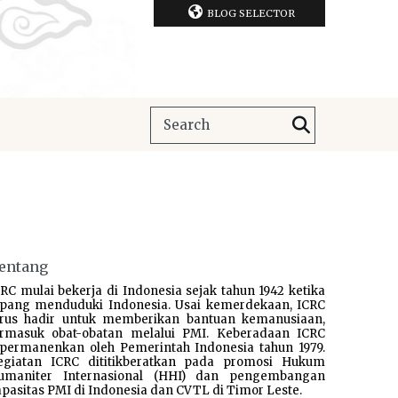
BLOG SELECTOR
entang
RC mulai bekerja di Indonesia sejak tahun 1942 ketika
epang menduduki Indonesia. Usai kemerdekaan, ICRC
erus hadir untuk memberikan bantuan kemanusiaan,
ermasuk obat-obatan melalui PMI. Keberadaan ICRC
ipermanenkan oleh Pemerintah Indonesia tahun 1979.
egiatan ICRC dititikberatkan pada promosi Hukum
umaniter Internasional (HHI) dan pengembangan
pasitas PMI di Indonesia dan CVTL di Timor Leste.