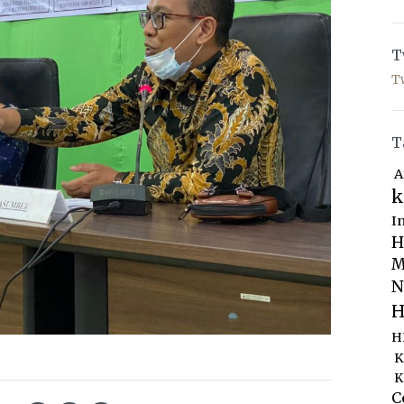
T
T
T
A
k
I
H
M
N
H
H
K
K
C