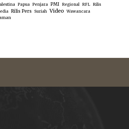
PMI
alestina
Papua
Penjara
Regional
RFL
Rilis
Video
Rilis Pers
edia
Suriah
Wawancara
aman
e