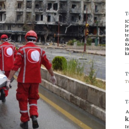
T
IC
J
t
t
d
K
H
ka
T
T
T
A
k
I