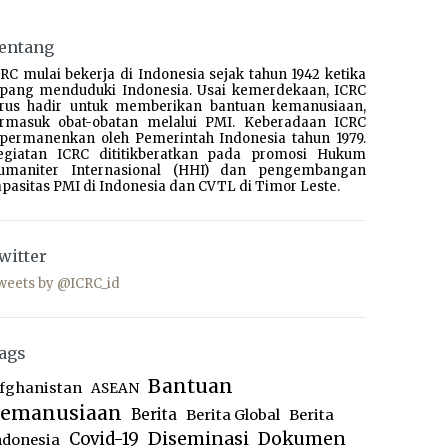
entang
RC mulai bekerja di Indonesia sejak tahun 1942 ketika
epang menduduki Indonesia. Usai kemerdekaan, ICRC
erus hadir untuk memberikan bantuan kemanusiaan,
ermasuk obat-obatan melalui PMI. Keberadaan ICRC
ipermanenkan oleh Pemerintah Indonesia tahun 1979.
egiatan ICRC dititikberatkan pada promosi Hukum
umaniter Internasional (HHI) dan pengembangan
pasitas PMI di Indonesia dan CVTL di Timor Leste.
witter
weets by @ICRC_id
ags
Bantuan
fghanistan
ASEAN
emanusiaan
Berita
Berita Global
Berita
Diseminasi
Dokumen
Covid-19
ndonesia