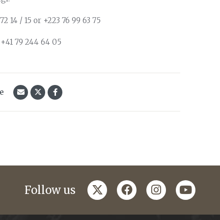
2 14 / 15 or +223 76 99 63 75
r +41 79 244 64 05
le
twitter
facebook
instagram
youtub
Follow us