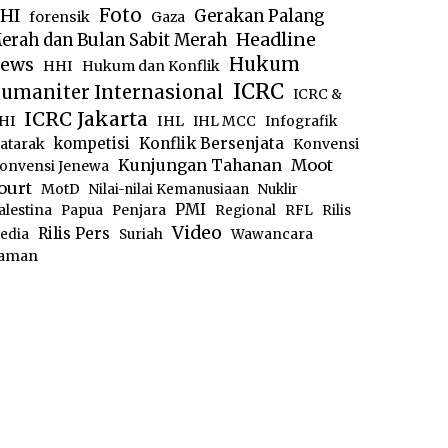
Foto
HI
Gerakan Palang
forensik
Gaza
Headline
erah dan Bulan Sabit Merah
ews
Hukum
HHI
Hukum dan Konflik
ICRC
umaniter Internasional
ICRC &
ICRC Jakarta
IHL
HI
IHL MCC
Infografik
kompetisi
Konflik Bersenjata
atarak
Konvensi
Moot
Kunjungan Tahanan
onvensi Jenewa
ourt
MotD
Nilai-nilai Kemanusiaan
Nuklir
PMI
alestina
Papua
Penjara
Regional
RFL
Rilis
Video
Rilis Pers
edia
Suriah
Wawancara
aman