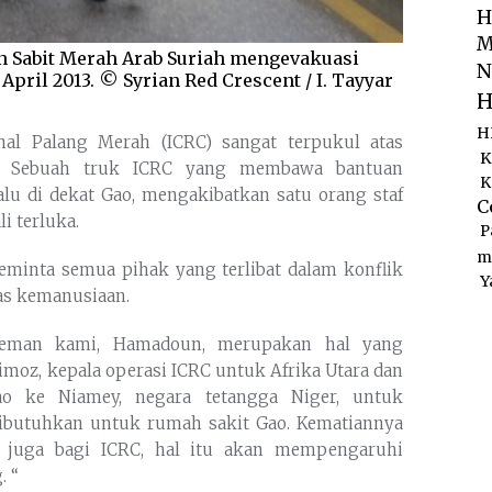
H
M
an Sabit Merah Arab Suriah mengevakuasi
N
April 2013. © Syrian Red Crescent / I. Tayyar
H
H
nal Palang Merah (ICRC) sangat terpukul atas
K
li. Sebuah truk ICRC yang membawa bantuan
K
alu di dekat Gao, mengakibatkan satu orang staf
C
i terluka.
P
m
minta semua pihak yang terlibat dalam konflik
Y
as kemanusiaan.
 teman kami, Hamadoun, merupakan hal yang
imoz, kepala operasi ICRC untuk Afrika Utara dan
ao ke Niamey, negara tetangga Niger, untuk
ibutuhkan untuk rumah sakit Gao. Kematiannya
n juga bagi ICRC, hal itu akan mempengaruhi
. “