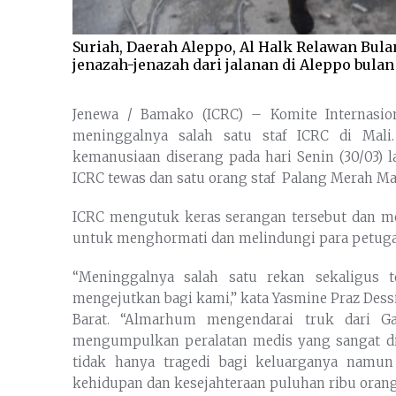
Suriah, Daerah Aleppo, Al Halk Relawan Bul
jenazah-jenazah dari jalanan di Aleppo bulan 
Jenewa / Bamako (ICRC) – Komite Internasio
meninggalnya salah satu staf ICRC di Ma
kemanusiaan diserang pada hari Senin (30/03) l
ICRC tewas dan satu orang staf Palang Merah Mal
ICRC mengutuk keras serangan tersebut dan me
untuk menghormati dan melindungi para petug
“Meninggalnya salah satu rekan sekaligus
mengejutkan bagi kami,” kata Yasmine Praz Dess
Barat. “Almarhum mengendarai truk dari G
mengumpulkan peralatan medis yang sangat d
tidak hanya tragedi bagi keluarganya namu
kehidupan dan kesejahteraan puluhan ribu orang