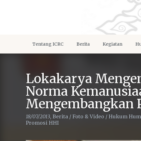
Tentang ICRC
Berita
Kegiatan
Hu
Lokakarya Mengen
Norma Kemanusiaa
Mengembangkan Pe
18/07/2013
,
Berita
/
Foto & Video
/
Hukum Huma
Promosi HHI