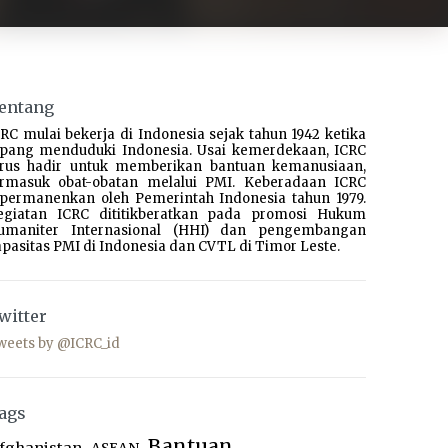
entang
RC mulai bekerja di Indonesia sejak tahun 1942 ketika
epang menduduki Indonesia. Usai kemerdekaan, ICRC
erus hadir untuk memberikan bantuan kemanusiaan,
ermasuk obat-obatan melalui PMI. Keberadaan ICRC
ipermanenkan oleh Pemerintah Indonesia tahun 1979.
egiatan ICRC dititikberatkan pada promosi Hukum
umaniter Internasional (HHI) dan pengembangan
pasitas PMI di Indonesia dan CVTL di Timor Leste.
witter
weets by @ICRC_id
ags
Bantuan