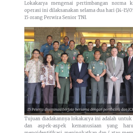
Lokakarya mengenai pertimbangan norma k
operasi ini dilaksanakan selama dua hari (14-15/05
15 orang Perwira Senior TNI.
15 Peserta diseminasi berfoto bersama dengan pembicara dan I
Tujuan diadakannya lokakarya ini adalah untu
dan aspek-aspek kemanusiaan yang haru
mengidentifikasi, meningkatkan dan / atau me