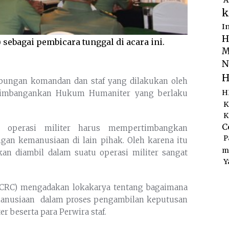
A
k
I
H
 sebagai pembicara tunggal di acara ini.
M
N
H
bungan komandan dan staf yang dilakukan oleh
rtimbangankan Hukum Humaniter yang berlaku
H
K
K
C
u operasi militer harus mempertimbangkan
P
ngan kemanusiaan di lain pihak. Oleh karena itu
m
an diambil dalam suatu operasi militer sangat
Y
(ICRC) mengadakan lokakarya tentang bagaimana
nusiaan dalam proses pengambilan keputusan
r beserta para Perwira staf.