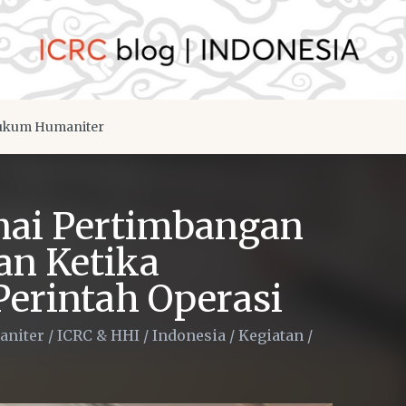
kum Humaniter
ai Pertimbangan
n Ketika
rintah Operasi
niter
/
ICRC & HHI
/
Indonesia
/
Kegiatan
/