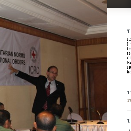
T
IC
J
t
t
d
K
H
ka
T
T
T