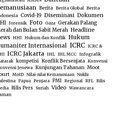
fghanistan
ASEAN
emanusiaan
Berita
Berita Global
Berita
Diseminasi
Dokumen
Covid-19
ndonesia
Foto
HI
Gerakan Palang
forensik
Gaza
Headline
erah dan Bulan Sabit Merah
ews
Hukum
HHI
Hukum dan Konflik
ICRC
umaniter Internasional
ICRC &
ICRC Jakarta
IHL
HI
IHL MCC
Infografik
kompetisi
Konflik Bersenjata
atarak
Konvensi
Moot
Kunjungan Tahanan
onvensi Jenewa
ourt
MotD
Nilai-nilai Kemanusiaan
Nuklir
PMI
alestina
Papua
Penjara
Regional
RFL
Rilis
Video
Rilis Pers
edia
Suriah
Wawancara
aman