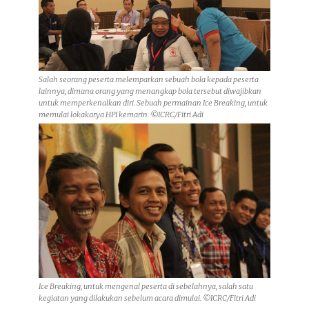
Salah seorang peserta melemparkan sebuah bola kepada peserta
lainnya, dimana orang yang menangkap bola tersebut diwajibkan
untuk memperkenalkan diri. Sebuah permainan Ice Breaking, untuk
memulai lokakarya HPI kemarin. ©ICRC/Fitri Adi
Ice Breaking, untuk mengenal peserta di sebelahnya, salah satu
kegiatan yang dilakukan sebelum acara dimulai. ©ICRC/Fitri Adi