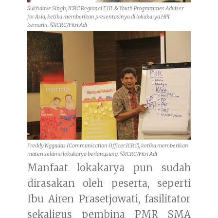
Sukhdave Singh, ICRC Regional EHL & Youth Programmes Adviser
for Asia, ketika memberikan presentasinya di lokakarya HPI
kemarin. ©ICRC/Fitri Adi
Freddy Nggadas (Communication Officer ICRC), ketika memberikan
materi selama lokakarya berlangsung. ©ICRC/Fitri Adi
Manfaat lokakarya pun sudah
dirasakan oleh peserta, seperti
Ibu Airen Prasetjowati, fasilitator
sekaligus pembina PMR SMA