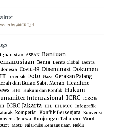
witter
weets by @ICRC_id
ags
Bantuan
fghanistan
ASEAN
emanusiaan
Berita
Berita Global
Berita
Diseminasi
Dokumen
Covid-19
ndonesia
Foto
HI
Gerakan Palang
forensik
Gaza
Headline
erah dan Bulan Sabit Merah
ews
Hukum
HHI
Hukum dan Konflik
ICRC
umaniter Internasional
ICRC &
ICRC Jakarta
IHL
HI
IHL MCC
Infografik
kompetisi
Konflik Bersenjata
atarak
Konvensi
Moot
Kunjungan Tahanan
onvensi Jenewa
ourt
MotD
Nilai-nilai Kemanusiaan
Nuklir