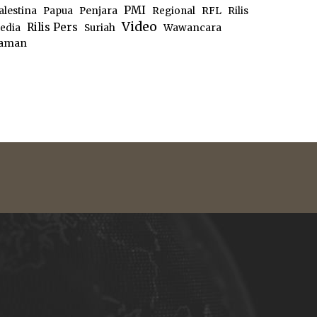
PMI
alestina
Papua
Penjara
Regional
RFL
Rilis
Video
Rilis Pers
edia
Suriah
Wawancara
aman
e