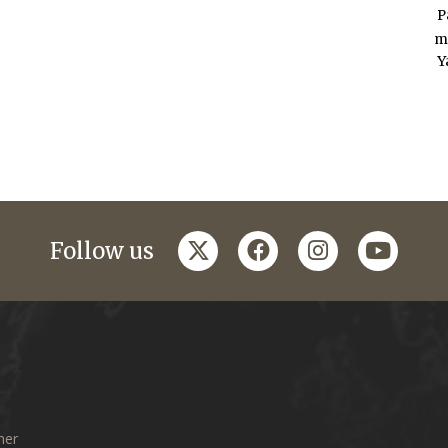
P
m
Y
twitter
facebook
instagram
youtub
Follow us
mer