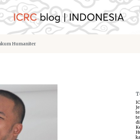
kum Humaniter
T
IC
J
t
t
d
K
H
ka