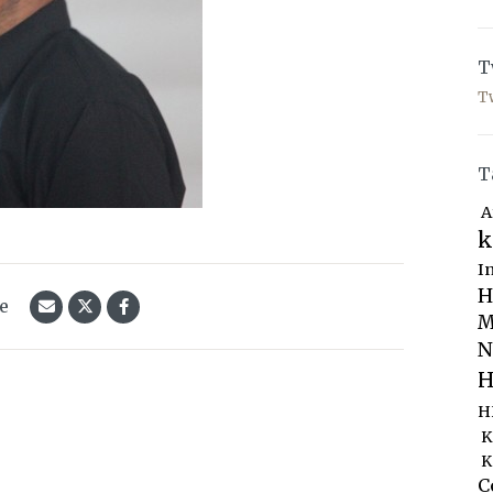
T
T
T
A
k
I
H
le
M
N
H
H
K
K
C