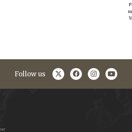
P
m
Y
twitter
facebook
instagram
youtub
Follow us
mer