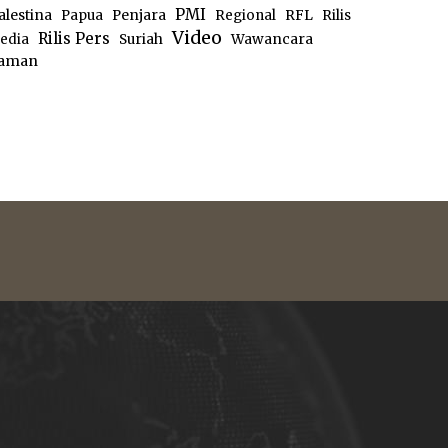
PMI
alestina
Papua
Penjara
Regional
RFL
Rilis
Video
Rilis Pers
edia
Suriah
Wawancara
aman
e