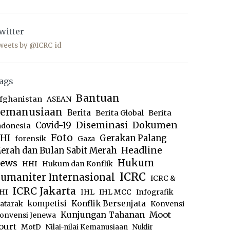
witter
weets by @ICRC_id
ags
Bantuan
fghanistan
ASEAN
emanusiaan
Berita
Berita Global
Berita
Diseminasi
Dokumen
Covid-19
ndonesia
Foto
HI
Gerakan Palang
forensik
Gaza
Headline
erah dan Bulan Sabit Merah
ews
Hukum
HHI
Hukum dan Konflik
ICRC
umaniter Internasional
ICRC &
ICRC Jakarta
IHL
HI
IHL MCC
Infografik
kompetisi
Konflik Bersenjata
atarak
Konvensi
Moot
Kunjungan Tahanan
onvensi Jenewa
ourt
MotD
Nilai-nilai Kemanusiaan
Nuklir