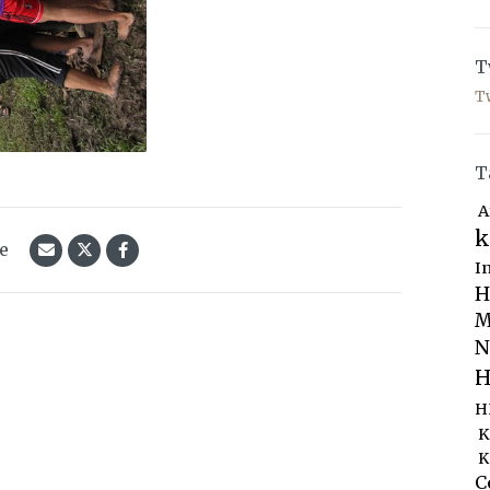
T
T
T
A
k
le
I
H
M
N
H
H
K
K
C