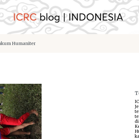
kum Humaniter
T
IC
J
t
t
d
K
H
ka