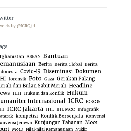
witter
weets by @ICRC_id
ags
Bantuan
fghanistan
ASEAN
emanusiaan
Berita
Berita Global
Berita
Diseminasi
Dokumen
Covid-19
ndonesia
Foto
HI
Gerakan Palang
forensik
Gaza
Headline
erah dan Bulan Sabit Merah
ews
Hukum
HHI
Hukum dan Konflik
ICRC
umaniter Internasional
ICRC &
ICRC Jakarta
IHL
HI
IHL MCC
Infografik
kompetisi
Konflik Bersenjata
atarak
Konvensi
Moot
Kunjungan Tahanan
onvensi Jenewa
ourt
MotD
Nilai-nilai Kemanusiaan
Nuklir