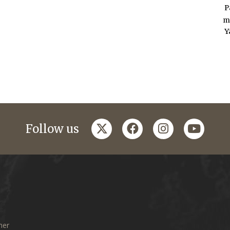
P
m
Y
twitter
facebook
instagram
youtub
Follow us
mer