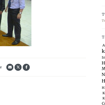
T
T
T
A
k
I
H
le
M
N
H
H
K
K
C