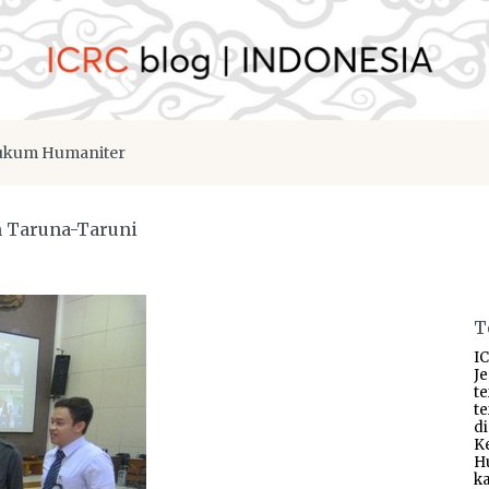
kum Humaniter
n Taruna-Taruni
T
IC
J
t
t
d
K
H
ka