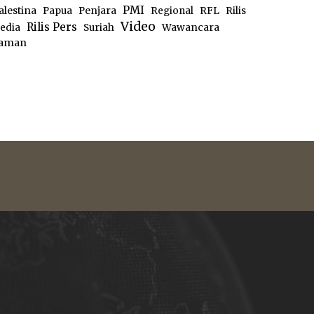
PMI
alestina
Papua
Penjara
Regional
RFL
Rilis
Video
Rilis Pers
edia
Suriah
Wawancara
aman
e