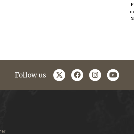
P
m
Y
twitter
facebook
instagram
youtub
Follow us
mer