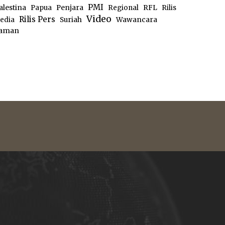
PMI
alestina
Papua
Penjara
Regional
RFL
Rilis
Video
Rilis Pers
edia
Suriah
Wawancara
aman
e