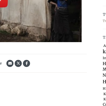
T
T
T
A
k
I
le
H
M
N
H
H
K
K
C