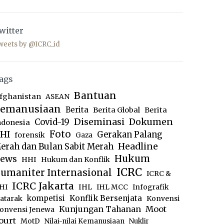
witter
weets by @ICRC_id
ags
Bantuan
fghanistan
ASEAN
emanusiaan
Berita
Berita Global
Berita
Diseminasi
Dokumen
Covid-19
ndonesia
Foto
HI
Gerakan Palang
forensik
Gaza
Headline
erah dan Bulan Sabit Merah
ews
Hukum
HHI
Hukum dan Konflik
ICRC
umaniter Internasional
ICRC &
ICRC Jakarta
IHL
HI
IHL MCC
Infografik
kompetisi
Konflik Bersenjata
atarak
Konvensi
Moot
Kunjungan Tahanan
onvensi Jenewa
ourt
MotD
Nilai-nilai Kemanusiaan
Nuklir