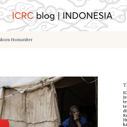
kum Humaniter
T
IC
J
t
t
d
K
H
ka