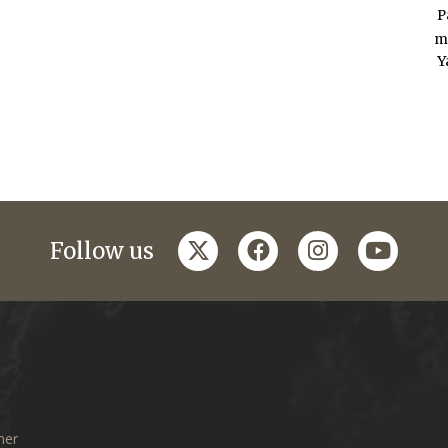
P
m
Y
twitter
facebook
instagram
youtub
Follow us
mer