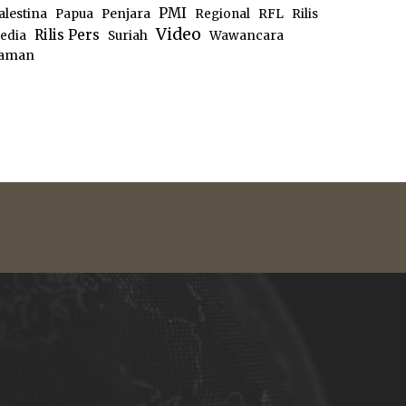
PMI
alestina
Papua
Penjara
Regional
RFL
Rilis
Video
Rilis Pers
edia
Suriah
Wawancara
aman
e