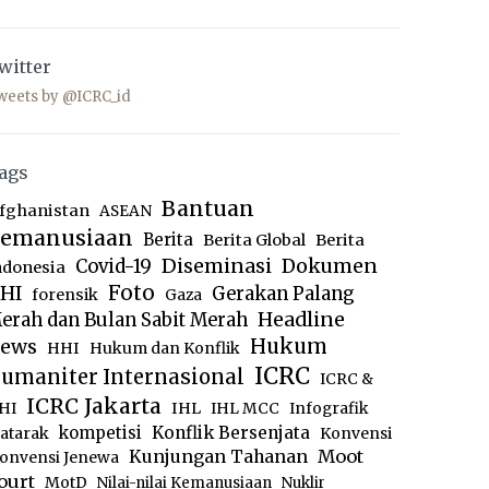
witter
weets by @ICRC_id
ags
Bantuan
fghanistan
ASEAN
emanusiaan
Berita
Berita Global
Berita
Diseminasi
Dokumen
Covid-19
ndonesia
Foto
HI
Gerakan Palang
forensik
Gaza
Headline
erah dan Bulan Sabit Merah
ews
Hukum
HHI
Hukum dan Konflik
ICRC
umaniter Internasional
ICRC &
ICRC Jakarta
IHL
HI
IHL MCC
Infografik
kompetisi
Konflik Bersenjata
atarak
Konvensi
Moot
Kunjungan Tahanan
onvensi Jenewa
ourt
MotD
Nilai-nilai Kemanusiaan
Nuklir