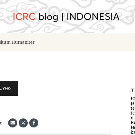
kum Humaniter
NLOAD
T
IC
J
t
t
d
le
K
H
ka