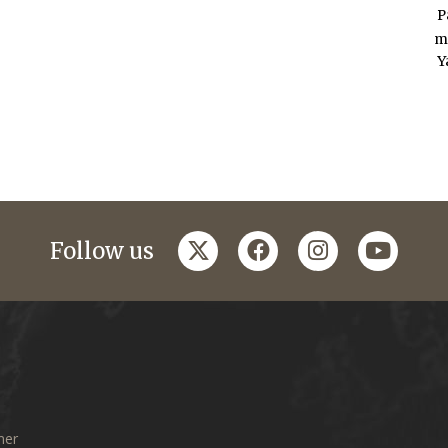
P
m
Y
twitter
facebook
instagram
youtub
Follow us
mer