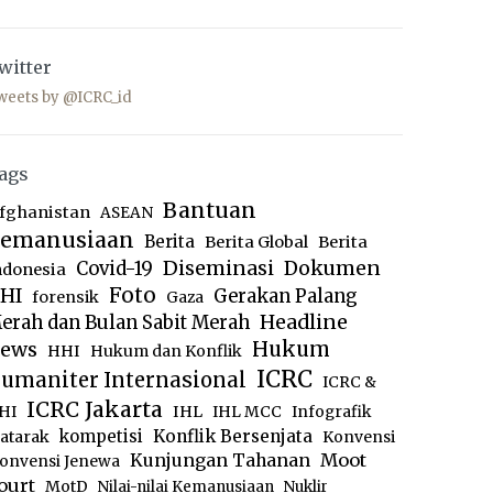
witter
weets by @ICRC_id
ags
Bantuan
fghanistan
ASEAN
emanusiaan
Berita
Berita Global
Berita
Diseminasi
Dokumen
Covid-19
ndonesia
Foto
HI
Gerakan Palang
forensik
Gaza
Headline
erah dan Bulan Sabit Merah
ews
Hukum
HHI
Hukum dan Konflik
ICRC
umaniter Internasional
ICRC &
ICRC Jakarta
IHL
HI
IHL MCC
Infografik
kompetisi
Konflik Bersenjata
atarak
Konvensi
Moot
Kunjungan Tahanan
onvensi Jenewa
ourt
MotD
Nilai-nilai Kemanusiaan
Nuklir