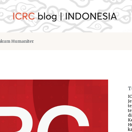
kum Humaniter
T
IC
J
t
t
d
K
H
ka