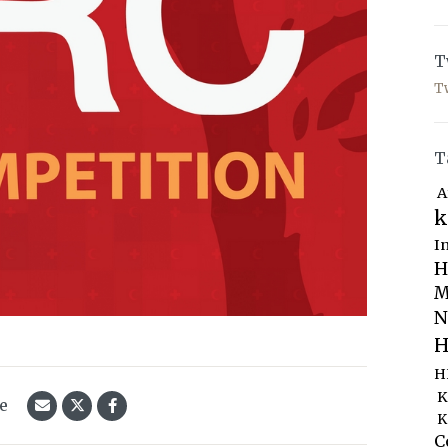
T
T
T
A
k
I
H
M
N
H
H
K
le
K
C