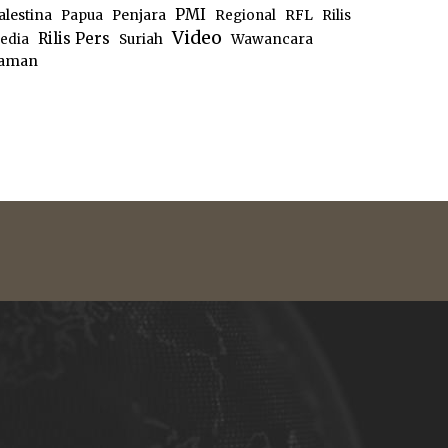
PMI
alestina
Papua
Penjara
Regional
RFL
Rilis
Video
Rilis Pers
edia
Suriah
Wawancara
aman
e