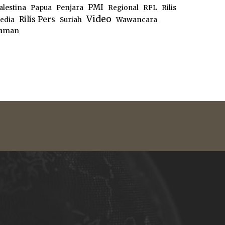
PMI
alestina
Papua
Penjara
Regional
RFL
Rilis
Video
Rilis Pers
edia
Suriah
Wawancara
aman
e