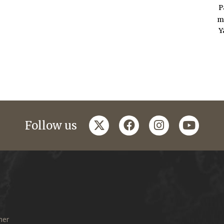
P
m
Y
twitter
facebook
instagram
youtub
Follow us
mer