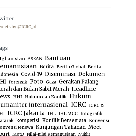
witter
weets by @ICRC_id
ags
Bantuan
fghanistan
ASEAN
emanusiaan
Berita
Berita Global
Berita
Diseminasi
Dokumen
Covid-19
ndonesia
Foto
HI
Gerakan Palang
forensik
Gaza
Headline
erah dan Bulan Sabit Merah
ews
Hukum
HHI
Hukum dan Konflik
ICRC
umaniter Internasional
ICRC &
ICRC Jakarta
IHL
HI
IHL MCC
Infografik
kompetisi
Konflik Bersenjata
atarak
Konvensi
Moot
Kunjungan Tahanan
onvensi Jenewa
ourt
MotD
Nilai-nilai Kemanusiaan
Nuklir