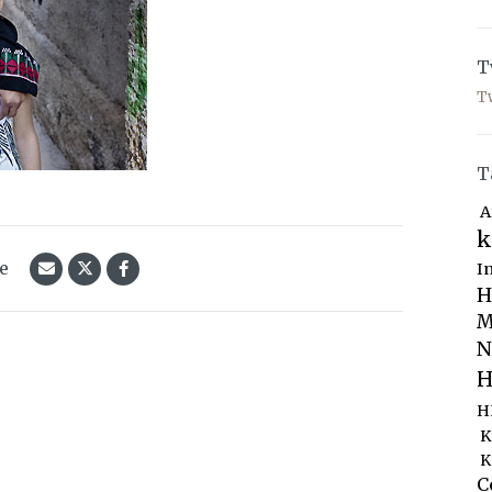
T
T
T
A
k
le
I
H
M
N
H
H
K
K
C