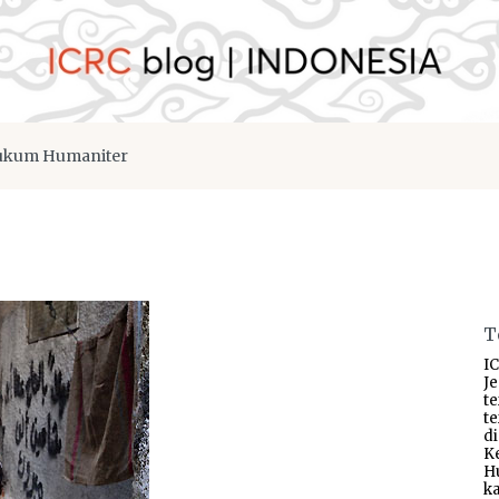
kum Humaniter
T
IC
J
t
t
d
K
H
ka