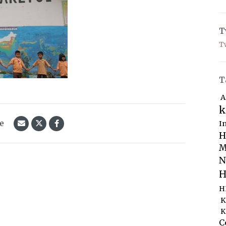
T
T
T
A
k
le
I
H
M
N
H
H
K
K
C