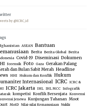
witter
weets by @ICRC_id
ags
Bantuan
fghanistan
ASEAN
emanusiaan
Berita
Berita Global
Berita
Diseminasi
Dokumen
Covid-19
ndonesia
Foto
HI
Gerakan Palang
forensik
Gaza
Headline
erah dan Bulan Sabit Merah
ews
Hukum
HHI
Hukum dan Konflik
ICRC
umaniter Internasional
ICRC &
ICRC Jakarta
IHL
HI
IHL MCC
Infografik
kompetisi
Konflik Bersenjata
atarak
Konvensi
Moot
Kunjungan Tahanan
onvensi Jenewa
ourt
MotD
Nilai-nilai Kemanusiaan
Nuklir