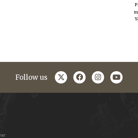
P
m
Y
twitter
facebook
instagram
youtub
Follow us
mer