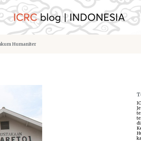
kum Humaniter
T
IC
J
t
t
d
K
H
ka