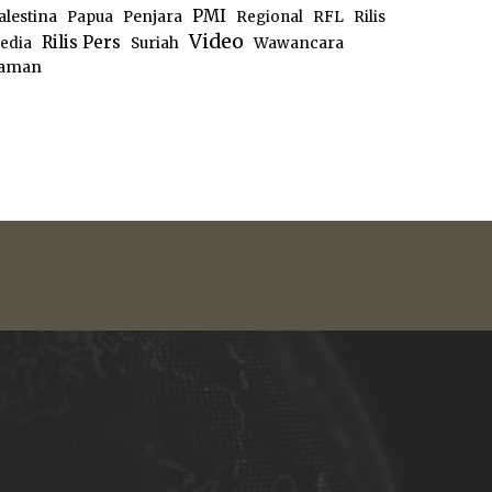
PMI
alestina
Papua
Penjara
Regional
RFL
Rilis
Video
Rilis Pers
edia
Suriah
Wawancara
aman
e