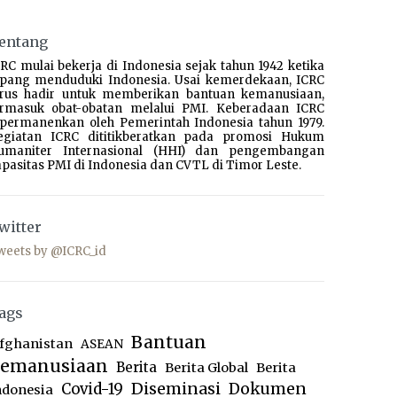
entang
RC mulai bekerja di Indonesia sejak tahun 1942 ketika
epang menduduki Indonesia. Usai kemerdekaan, ICRC
erus hadir untuk memberikan bantuan kemanusiaan,
ermasuk obat-obatan melalui PMI. Keberadaan ICRC
ipermanenkan oleh Pemerintah Indonesia tahun 1979.
egiatan ICRC dititikberatkan pada promosi Hukum
umaniter Internasional (HHI) dan pengembangan
pasitas PMI di Indonesia dan CVTL di Timor Leste.
witter
weets by @ICRC_id
ags
Bantuan
fghanistan
ASEAN
emanusiaan
Berita
Berita Global
Berita
Diseminasi
Dokumen
Covid-19
ndonesia