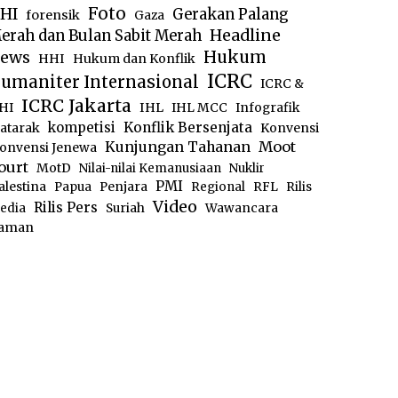
Foto
HI
Gerakan Palang
forensik
Gaza
Headline
erah dan Bulan Sabit Merah
ews
Hukum
HHI
Hukum dan Konflik
ICRC
umaniter Internasional
ICRC &
ICRC Jakarta
IHL
HI
IHL MCC
Infografik
kompetisi
Konflik Bersenjata
atarak
Konvensi
Moot
Kunjungan Tahanan
onvensi Jenewa
ourt
MotD
Nilai-nilai Kemanusiaan
Nuklir
PMI
alestina
Papua
Penjara
Regional
RFL
Rilis
Video
Rilis Pers
edia
Suriah
Wawancara
aman