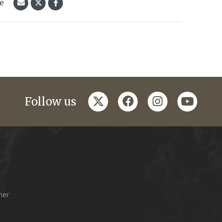
le
twitter
facebook
instagram
youtub
Follow us
mer