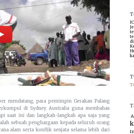
T
IC
J
t
t
d
K
H
ka
T
T
ember mendatang, para pemimpin Gerakan Palang
T
berkumpul di Sydney Australia guna membahas
pi saat ini dan langkah-langkah apa saja yang
A
dalah sebuah penghargaan kepada seluruh orang
k
na alam serta konflik senjata selama lebih dari
I