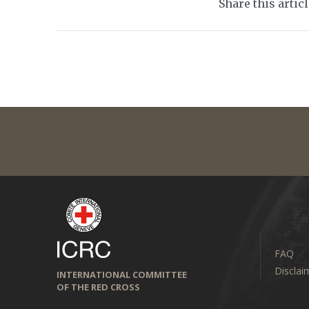
Share this artic
FAQ
Disclai
INTERNATIONAL COMMITTEE
OF THE RED CROSS