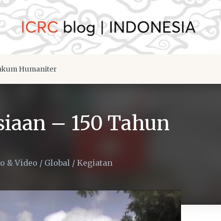
kum Humaniter
iaan – 150 Tahun
to & Video
/
Global
/
Kegiatan