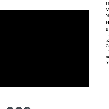
H
M
N
H
H
K
K
C
P
m
Y