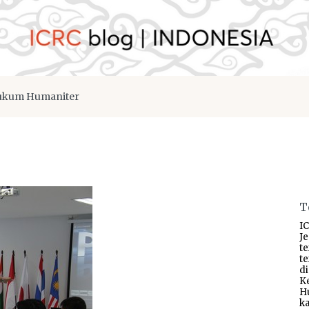
kum Humaniter
T
IC
J
t
t
d
K
H
ka