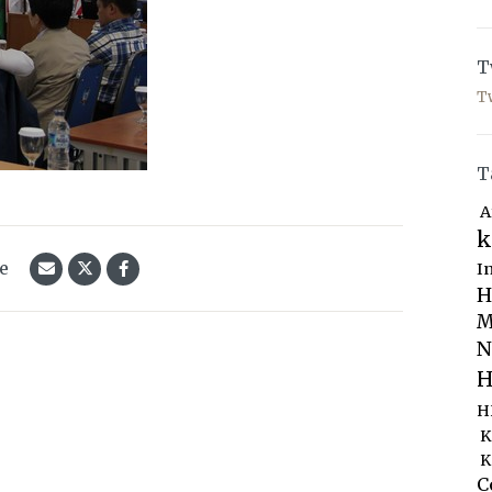
T
T
T
A
k
le
I
H
M
N
H
H
K
K
C