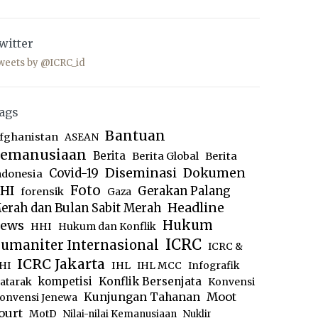
witter
weets by @ICRC_id
ags
Bantuan
fghanistan
ASEAN
emanusiaan
Berita
Berita Global
Berita
Diseminasi
Dokumen
Covid-19
ndonesia
Foto
HI
Gerakan Palang
forensik
Gaza
Headline
erah dan Bulan Sabit Merah
ews
Hukum
HHI
Hukum dan Konflik
ICRC
umaniter Internasional
ICRC &
ICRC Jakarta
IHL
HI
IHL MCC
Infografik
kompetisi
Konflik Bersenjata
atarak
Konvensi
Moot
Kunjungan Tahanan
onvensi Jenewa
ourt
MotD
Nilai-nilai Kemanusiaan
Nuklir