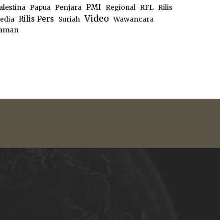
PMI
alestina
Papua
Penjara
Regional
RFL
Rilis
Video
Rilis Pers
edia
Suriah
Wawancara
aman
e