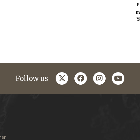
P
m
Y
twitter
facebook
instagram
youtub
Follow us
mer