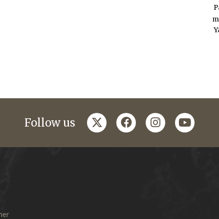
P
m
Y
twitter
facebook
instagram
youtub
Follow us
mer