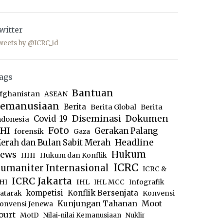
witter
weets by @ICRC_id
ags
Bantuan
fghanistan
ASEAN
emanusiaan
Berita
Berita Global
Berita
Diseminasi
Dokumen
Covid-19
ndonesia
Foto
HI
Gerakan Palang
forensik
Gaza
Headline
erah dan Bulan Sabit Merah
ews
Hukum
HHI
Hukum dan Konflik
ICRC
umaniter Internasional
ICRC &
ICRC Jakarta
IHL
HI
IHL MCC
Infografik
kompetisi
Konflik Bersenjata
atarak
Konvensi
Moot
Kunjungan Tahanan
onvensi Jenewa
ourt
MotD
Nilai-nilai Kemanusiaan
Nuklir