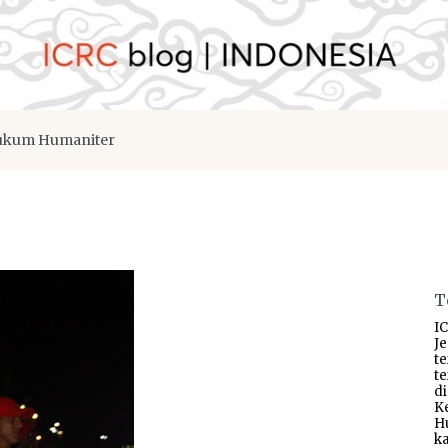
kum Humaniter
T
IC
J
t
t
d
K
H
ka