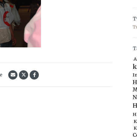
T
T
T
A
k
le
I
H
M
N
H
H
K
K
C