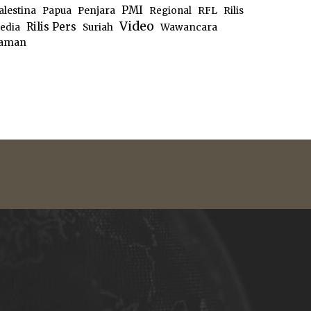
PMI
alestina
Papua
Penjara
Regional
RFL
Rilis
Video
Rilis Pers
edia
Suriah
Wawancara
aman
e