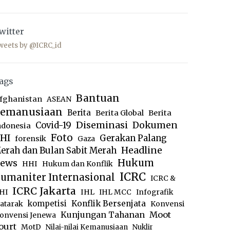
witter
weets by @ICRC_id
ags
Bantuan
fghanistan
ASEAN
emanusiaan
Berita
Berita Global
Berita
Diseminasi
Dokumen
Covid-19
ndonesia
Foto
HI
Gerakan Palang
forensik
Gaza
Headline
erah dan Bulan Sabit Merah
ews
Hukum
HHI
Hukum dan Konflik
ICRC
umaniter Internasional
ICRC &
ICRC Jakarta
IHL
HI
IHL MCC
Infografik
kompetisi
Konflik Bersenjata
atarak
Konvensi
Moot
Kunjungan Tahanan
onvensi Jenewa
ourt
MotD
Nilai-nilai Kemanusiaan
Nuklir