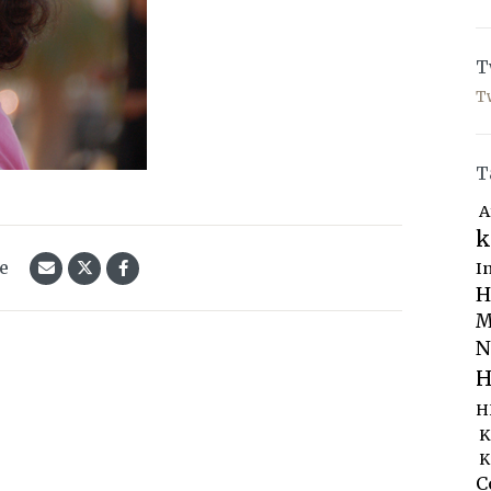
T
T
T
A
k
le
I
H
M
N
H
H
K
K
C