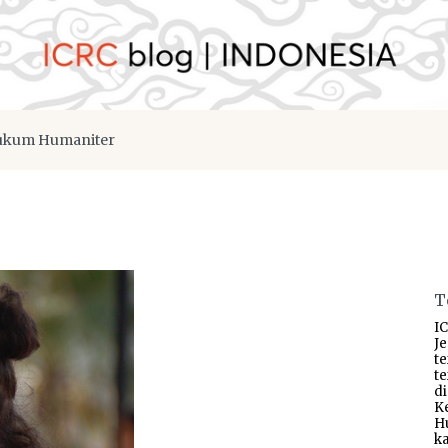
kum Humaniter
T
IC
J
t
t
d
K
H
ka