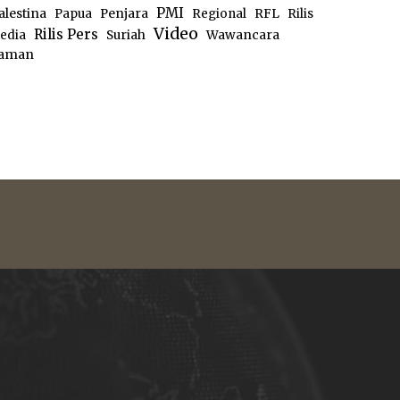
PMI
alestina
Papua
Penjara
Regional
RFL
Rilis
Video
Rilis Pers
edia
Suriah
Wawancara
aman
e