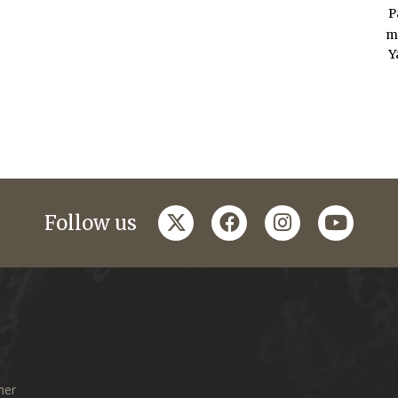
P
m
Y
twitter
facebook
instagram
youtub
Follow us
mer