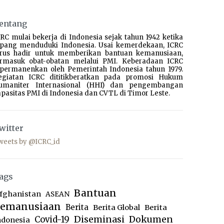
entang
RC mulai bekerja di Indonesia sejak tahun 1942 ketika
epang menduduki Indonesia. Usai kemerdekaan, ICRC
erus hadir untuk memberikan bantuan kemanusiaan,
ermasuk obat-obatan melalui PMI. Keberadaan ICRC
ipermanenkan oleh Pemerintah Indonesia tahun 1979.
egiatan ICRC dititikberatkan pada promosi Hukum
umaniter Internasional (HHI) dan pengembangan
pasitas PMI di Indonesia dan CVTL di Timor Leste.
witter
weets by @ICRC_id
ags
Bantuan
fghanistan
ASEAN
emanusiaan
Berita
Berita Global
Berita
Diseminasi
Dokumen
Covid-19
ndonesia