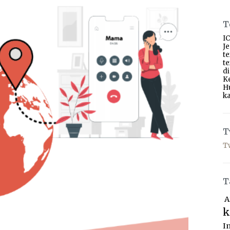
T
IC
J
t
t
d
K
H
ka
T
T
T
A
k
I