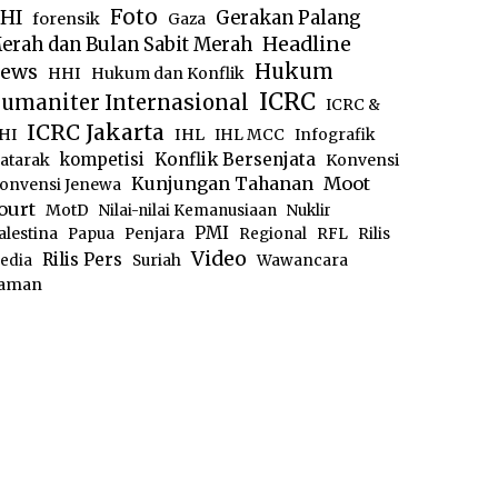
Foto
HI
Gerakan Palang
forensik
Gaza
Headline
erah dan Bulan Sabit Merah
ews
Hukum
HHI
Hukum dan Konflik
ICRC
umaniter Internasional
ICRC &
ICRC Jakarta
IHL
HI
IHL MCC
Infografik
kompetisi
Konflik Bersenjata
atarak
Konvensi
Moot
Kunjungan Tahanan
onvensi Jenewa
ourt
MotD
Nilai-nilai Kemanusiaan
Nuklir
PMI
alestina
Papua
Penjara
Regional
RFL
Rilis
Video
Rilis Pers
edia
Suriah
Wawancara
aman