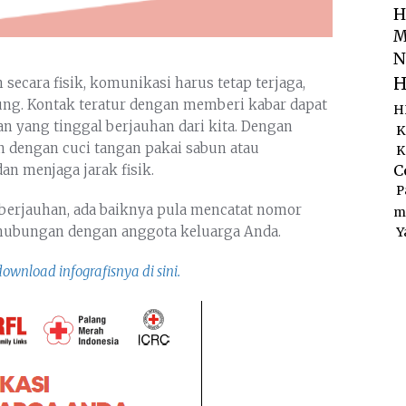
H
M
N
H
secara fisik, komunikasi harus tetap terjaga,
ung. Kontak teratur dengan memberi kabar dapat
H
 yang tinggal berjauhan dari kita. Dengan
K
in dengan cuci tangan pakai sabun atau
K
n menjaga jarak fisik.
C
P
 berjauhan, ada baiknya pula mencatat nomor
m
rhubungan dengan anggota keluarga Anda.
Y
wnload infografisnya di sini.