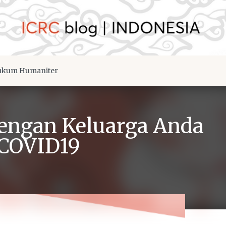
kum Humaniter
engan Keluarga Anda
COVID19