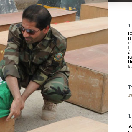
T
IC
J
t
t
d
K
H
ka
T
T
T
A