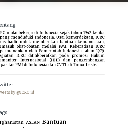
entang
RC mulai bekerja di Indonesia sejak tahun 1942 ketika
epang menduduki Indonesia. Usai kemerdekaan, ICRC
erus hadir untuk memberikan bantuan kemanusiaan,
ermasuk obat-obatan melalui PMI. Keberadaan ICRC
ipermanenkan oleh Pemerintah Indonesia tahun 1979.
egiatan ICRC dititikberatkan pada promosi Hukum
umaniter Internasional (HHI) dan pengembangan
pasitas PMI di Indonesia dan CVTL di Timor Leste.
witter
weets by @ICRC_id
ags
Bantuan
fghanistan
ASEAN