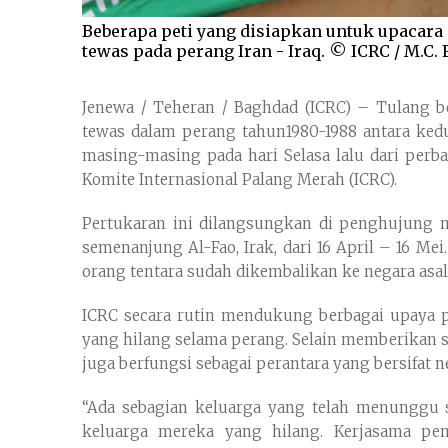
Beberapa peti yang disiapkan untuk upacara
tewas pada perang Iran - Iraq. © ICRC / M.C. 
Jenewa / Teheran / Baghdad (ICRC) – Tulang be
tewas dalam perang tahun1980-1988 antara kedu
masing-masing pada hari Selasa lalu dari perb
Komite Internasional Palang Merah (ICRC).
Pertukaran ini dilangsungkan di penghujung m
semenanjung Al-Fao, Irak, dari 16 April – 16 Mei
orang tentara sudah dikembalikan ke negara asa
ICRC secara rutin mendukung berbagai upaya 
yang hilang selama perang. Selain memberikan sa
juga berfungsi sebagai perantara yang bersifat n
“Ada sebagian keluarga yang telah menunggu
keluarga mereka yang hilang. Kerjasama pem