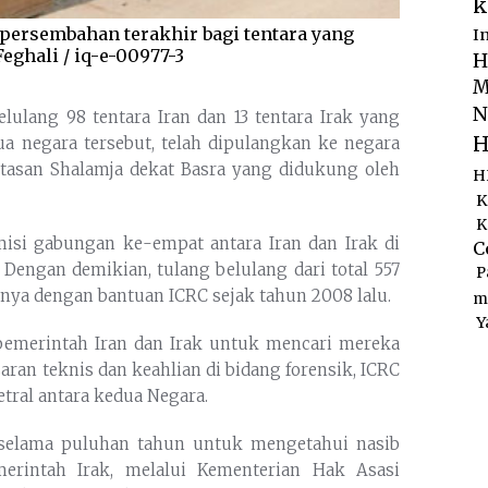
k
 persembahan terakhir bagi tentara yang
I
Feghali / iq-e-00977-3
H
M
N
lulang 98 tentara Iran dan 13 tentara Irak yang
H
a negara tersebut, telah dipulangkan ke negara
atasan Shalamja dekat Basra yang didukung oleh
H
K
K
isi gabungan ke-empat antara Iran dan Irak di
C
. Dengan demikian, tulang belulang dari total 557
P
lnya dengan bantuan ICRC sejak tahun 2008 lalu.
m
Y
pemerintah Iran dan Irak untuk mencari mereka
ran teknis dan keahlian di bidang forensik, ICRC
etral antara kedua Negara.
 selama puluhan tahun untuk mengetahui nasib
erintah Irak, melalui Kementerian Hak Asasi