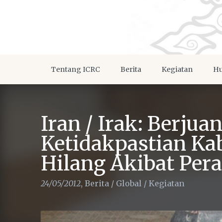
Tentang ICRC
Berita
Kegiatan
Hu
Iran / Irak: Berju
Ketidakpastian Ka
Hilang Akibat Per
24/05/2012
,
Berita
/
Global
/
Kegiatan