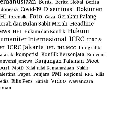
emanusiaan
Berita
Berita Global
Berita
Diseminasi
Dokumen
Covid-19
ndonesia
Foto
HI
Gerakan Palang
forensik
Gaza
Headline
erah dan Bulan Sabit Merah
ews
Hukum
HHI
Hukum dan Konflik
ICRC
umaniter Internasional
ICRC &
ICRC Jakarta
IHL
HI
IHL MCC
Infografik
kompetisi
Konflik Bersenjata
atarak
Konvensi
Moot
Kunjungan Tahanan
onvensi Jenewa
ourt
MotD
Nilai-nilai Kemanusiaan
Nuklir
PMI
alestina
Papua
Penjara
Regional
RFL
Rilis
Video
Rilis Pers
edia
Suriah
Wawancara
aman