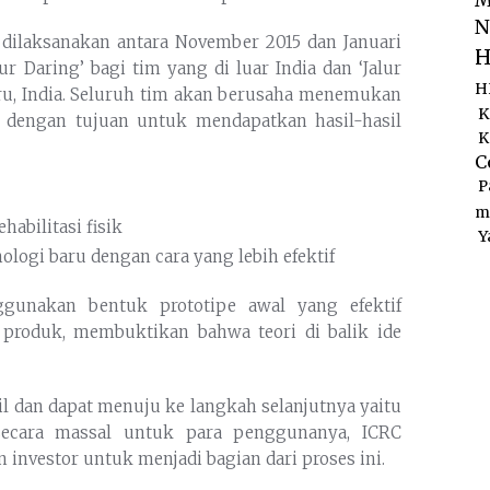
M
N
dilaksanakan antara November 2015 dan Januari
H
alur Daring’ bagi tim yang di luar India dan ‘Jalur
H
uru, India. Seluruh tim akan berusaha menemukan
K
n dengan tujuan untuk mendapatkan hasil-hasil
K
C
P
m
abilitasi fisik
Y
ogi baru dengan cara yang lebih efektif
gunakan bentuk prototipe awal yang efektif
 produk, membuktikan bahwa teori di balik ide
l dan dapat menuju ke langkah selanjutnya yaitu
secara massal untuk para penggunanya, ICRC
nvestor untuk menjadi bagian dari proses ini.