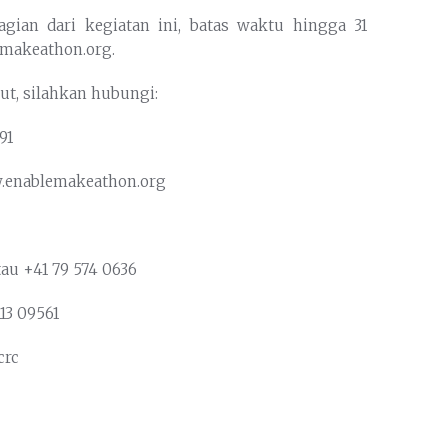
gian dari kegiatan ini, batas waktu hingga 31
emakeathon.org.
but, silahkan hubungi:
91
w.enablemakeathon.org
tau +41 79 574 0636
13 09561
crc