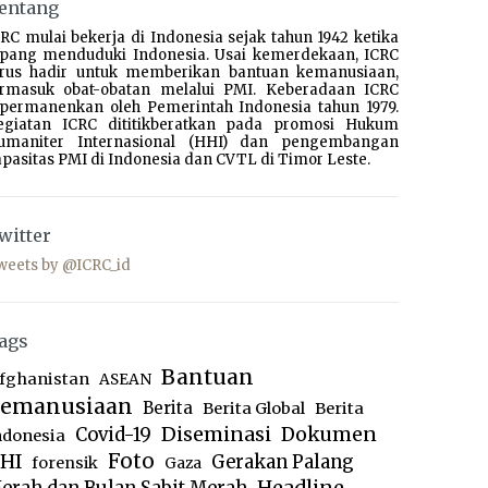
entang
RC mulai bekerja di Indonesia sejak tahun 1942 ketika
epang menduduki Indonesia. Usai kemerdekaan, ICRC
erus hadir untuk memberikan bantuan kemanusiaan,
ermasuk obat-obatan melalui PMI. Keberadaan ICRC
ipermanenkan oleh Pemerintah Indonesia tahun 1979.
egiatan ICRC dititikberatkan pada promosi Hukum
umaniter Internasional (HHI) dan pengembangan
pasitas PMI di Indonesia dan CVTL di Timor Leste.
witter
weets by @ICRC_id
ags
Bantuan
fghanistan
ASEAN
emanusiaan
Berita
Berita Global
Berita
Diseminasi
Dokumen
Covid-19
ndonesia
Foto
HI
Gerakan Palang
forensik
Gaza
Headline