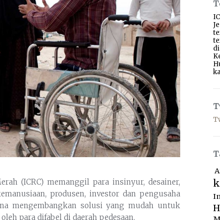
T
IC
J
t
t
d
K
H
ka
T
T
T
A
k
erah (ICRC) memanggil para insinyur, desainer,
 kemanusiaan, produsen, investor dan pengusaha
I
una mengembangkan solusi yang mudah untuk
H
leh para difabel di daerah pedesaan.