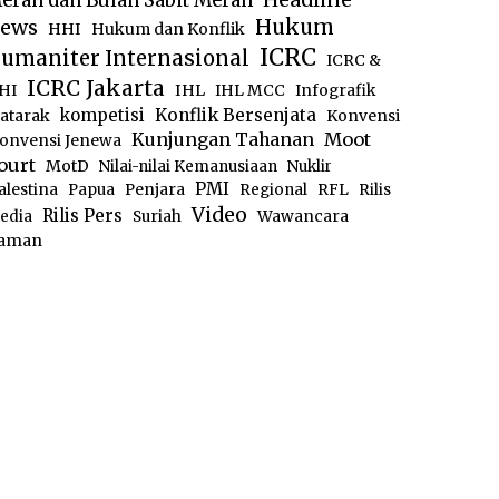
erah dan Bulan Sabit Merah
ews
Hukum
HHI
Hukum dan Konflik
ICRC
umaniter Internasional
ICRC &
ICRC Jakarta
IHL
HI
IHL MCC
Infografik
kompetisi
Konflik Bersenjata
atarak
Konvensi
Moot
Kunjungan Tahanan
onvensi Jenewa
ourt
MotD
Nilai-nilai Kemanusiaan
Nuklir
PMI
alestina
Papua
Penjara
Regional
RFL
Rilis
Video
Rilis Pers
edia
Suriah
Wawancara
aman