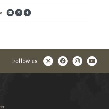
le
twitter
facebook
instagram
youtub
Follow us
mer