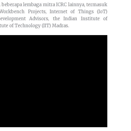
gan beberapa lembaga mitra ICRC lainnya, termasuk
 Workbench Projects, Internet of Things (IoT)
evelopment Advisors, the Indian Institute of
ute of Technology (IIT) Madras.